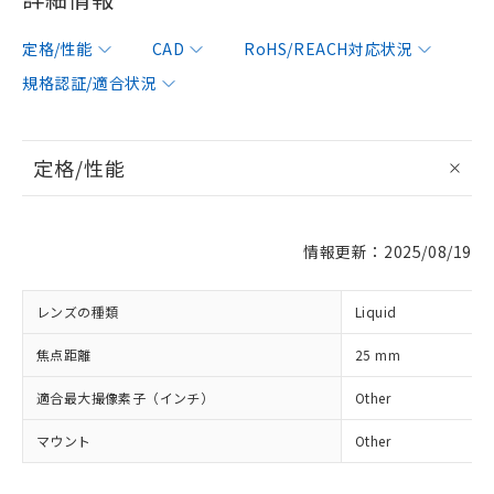
※1 対応状況
定格/性能
CAD
RoHS/REACH対応状況
規格認証/適合状況
対応済み：EU RoHS指令（10物質）の
非含有に対応した製品が提供可能な商品で
す。
対応予定：EU RoHS指令（10物質）の非含
定格/性能
ご利用条件
有に対応した製品に切り替える予定のある
商品です。
対応予定なし：EU RoHS指令（10物質）の
以下の条件をお読みいただき、同意のうえ
情報更新：2025/08/19
非含有に非対応の商品で、対応品を出す予
ご利用ください。
定はありません。
調査・確認中：EU RoHS指令（10物質）の
レンズの種類
Liquid
本サービスは、当社制御機器事業取扱
※1 中国RoHS○×表
非含有の対応状況を調査中または確認中の
商品の当社在庫状況および標準価格
商品です。
焦点距離
25 mm
(税抜)を提供させていただくもので
「○」：最大均質材料含有率が中国RoHSの
非該当品：ライセンス料など無形物で、有
す。
基準値以下であることを示します。
害物質有無と関係のない商品です。
適合最大撮像素子（インチ）
Other
当社制御機器事業取扱商品の中には、
「×」：最大均質材料含有率が中国RoHSの
仕入先様の事情により、非含有部品として
本サービスの対象外となる商品もある
基準値を超えていることを示します。
いたものが、含有品と判明した場合などや
マウント
Other
当社は、これら貴社製品のうち、外国
ことをご了承ください。
「－」：未確認です。当社販売部門へお問
むを得ず変更することがあります。
為替および外国貿易法に定める商品
在庫状況および標準価格照会結果は、
い合わせください。
（以下｢規制貨物等」という）を輸出