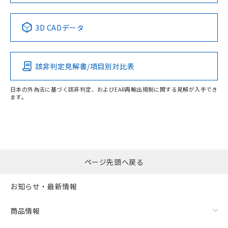
No
No
No
No
下記の非含有証明書をダウンロードするこ
品・サービスに関するお客様との取
とができます。
合意する
キャンセル
引・商談に必要な範囲で利用すること
中国 RoHS表
※1 ※2
3D CADデータ
をご了承ください。
EU RoHS指令（10物質）の非含有証明書
この製品の規格認証/適合状況ページへ
Pb
Hg
Cd
Cr(VI)
※当社の共同利用者とは、
"個人情報
51物質の非含有証明書（当社基準）
その他の認証はこちらのページからご検索ください
の共同利用に関して"
の「1.共同利
※本証明書は発行日時点で非含有を証明す
用者の範囲」に記載されている法人を
該非判定見解書/項目別対比表
X
O
O
O
るもので、過去に遡って非含有を証明する
指します。
ものではありません。
日本の外為法に基づく該非判定、およびEAR再輸出規制に関する見解が入手でき
また、RoHS指令のフタル酸エステル類４
ます。
物質の対応では、対応完了までの期間は出
"対応済み"や非含有の記載がされた商品であっても、流通
荷製品に未対応品が混在することから備考
在庫等で未対応品が混在する可能性があります。
欄に対応日を記載しておりました。
非含有品が必要な際は、弊社営業部門もしくは販売店へお
既に当社にて対応品への在庫切替を完了
問い合わせください。
していることから、特段のことがない限
り、2022年1月12日より割愛しておりま
ページ先頭へ戻る
この製品のRoHS/REACH対応状況ページへ
す。
お知らせ・最新情報
商品情報