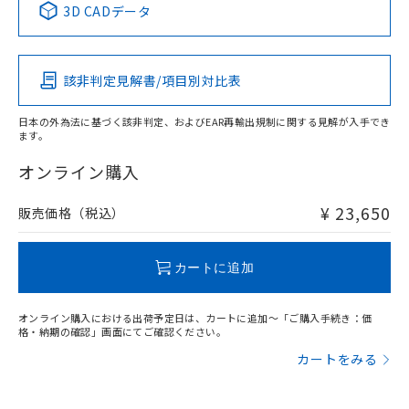
及ぼさない年数を意味します。
り引きをいたしません。
3D CADデータ
メンバーズにご登録されている必要が
「－」：未確認です。当社販売部門へお問
この製品の規格認証/適合状況ページへ
Pb
Hg
Cd
Cr(VI)
あります。
い合わせください。
その他の認証はこちらのページからご検索ください
お客様が当ウェブサイト上で当社にご
※3 非含有証明書ダウンロード
登録された部品リストについて、当社
該非判定見解書/項目別対比表
X
O
O
O
および当社の共同利用者が、当社の製
下記の非含有証明書をダウンロードするこ
品・サービスに関するお客様との取
とができます。
日本の外為法に基づく該非判定、およびEAR再輸出規制に関する見解が入手でき
合意する
キャンセル
引・商談に必要な範囲で利用すること
ます。
"対応済み"や非含有の記載がされた商品であっても、流通
をご了承ください。
EU RoHS指令（10物質）の非含有証明書
在庫等で未対応品が混在する可能性があります。
※当社の共同利用者とは、
"個人情報
オンライン購入
51物質の非含有証明書（当社基準）
非含有品が必要な際は、弊社営業部門もしくは販売店へお
の共同利用に関して"
の「1.共同利
※本証明書は発行日時点で非含有を証明す
問い合わせください。
用者の範囲」に記載されている法人を
¥ 23,650
販売価格（税込）
るもので、過去に遡って非含有を証明する
指します。
ものではありません。
この製品のRoHS/REACH対応状況ページへ
また、RoHS指令のフタル酸エステル類４
カートに追加
物質の対応では、対応完了までの期間は出
荷製品に未対応品が混在することから備考
欄に対応日を記載しておりました。
オンライン購入における出荷予定日は、カートに追加～「ご購入手続き：価
格・納期の確認」画面にてご確認ください。
既に当社にて対応品への在庫切替を完了
していることから、特段のことがない限
カートをみる
り、2022年1月12日より割愛しておりま
す。