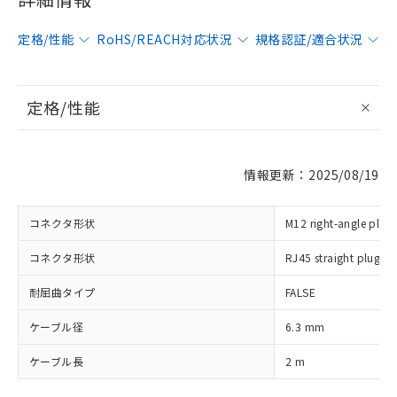
定格/性能
RoHS/REACH対応状況
規格認証/適合状況
定格/性能
※1 対応状況
対応済み：EU RoHS指令（10物質）の
情報更新：2025/08/19
非含有に対応した製品が提供可能な商品で
す。
対応予定：EU RoHS指令（10物質）の非含
コネクタ形状
M12 right-angle plug
ご利用条件
有に対応した製品に切り替える予定のある
コネクタ形状
RJ45 straight plug
商品です。
対応予定なし：EU RoHS指令（10物質）の
以下の条件をお読みいただき、同意のうえ
耐屈曲タイプ
FALSE
非含有に非対応の商品で、対応品を出す予
ご利用ください。
定はありません。
ケーブル径
6.3 mm
調査・確認中：EU RoHS指令（10物質）の
本サービスは、当社制御機器事業取扱
※1 中国RoHS○×表
非含有の対応状況を調査中または確認中の
商品の当社在庫状況および標準価格
ケーブル長
2 m
商品です。
(税抜)を提供させていただくもので
「○」：最大均質材料含有率が中国RoHSの
非該当品：ライセンス料など無形物で、有