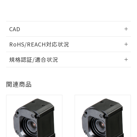
CAD
情報更新：2023/4/3
RoHS/REACH対応状況
ログイン/会員登録いただくと、CADデータをダウンロー
情報更新：2026/7/29
規格認証/適合状況
ドすることができます。
EU RoHS
注意事項・凡例
UL認証
CSA認証
CEマーキング
ログイン/会員登録
関連商品
No
No
Yes
対応状況
対応予定月
※1
※2
対応済み
ダウンロードデータをご利用いただく前に、以下を必ずお読
LR型式承認
DNV型式承認
BV型式承認
KR型式承
みください。
（イギリス
（ノルウェー
（フランス
（韓国
ソフトウェアの使用条件
船舶規格）
船舶規格）
船舶規格）
船舶規格
中国 RoHS
注意事項・凡例
No
No
No
No