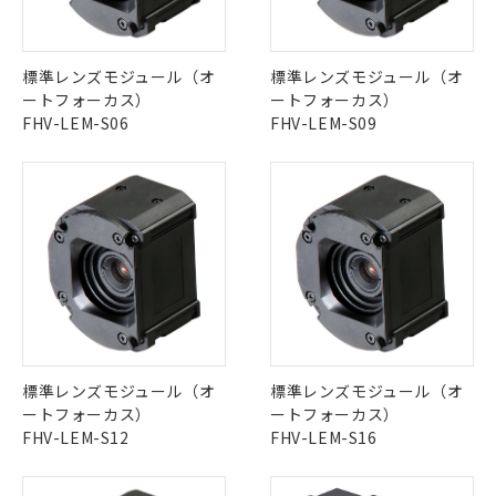
中国 RoHS表
※1 ※2
この製品の規格認証/適合状況ページへ
Pb
Hg
Cd
Cr(VI)
標準レンズモジュール（オ
標準レンズモジュール（オ
その他の認証はこちらのページからご検索ください
ートフォーカス）
ートフォーカス）
FHV-LEM-S06
FHV-LEM-S09
X
O
O
O
"対応済み"や非含有の記載がされた商品であっても、流通
在庫等で未対応品が混在する可能性があります。
非含有品が必要な際は、弊社営業部門もしくは販売店へお
問い合わせください。
この製品のRoHS/REACH対応状況ページへ
標準レンズモジュール（オ
標準レンズモジュール（オ
ートフォーカス）
ートフォーカス）
FHV-LEM-S12
FHV-LEM-S16