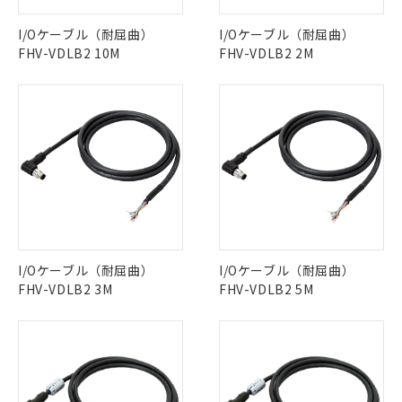
ご利用条件
有に対応した製品に切り替える予定のある
商品です。
I/Oケーブル（耐屈曲）
I/Oケーブル（耐屈曲）
対応予定なし：EU RoHS指令（10物質）の
FHV-VDLB2 10M
FHV-VDLB2 2M
以下の条件をお読みいただき、同意のうえ
非含有に非対応の商品で、対応品を出す予
ご利用ください。
定はありません。
調査・確認中：EU RoHS指令（10物質）の
本サービスは、当社制御機器事業取扱
※1 中国RoHS○×表
非含有の対応状況を調査中または確認中の
商品の当社在庫状況および標準価格
商品です。
(税抜)を提供させていただくもので
「○」：最大均質材料含有率が中国RoHSの
非該当品：ライセンス料など無形物で、有
す。
基準値以下であることを示します。
害物質有無と関係のない商品です。
当社制御機器事業取扱商品の中には、
「×」：最大均質材料含有率が中国RoHSの
仕入先様の事情により、非含有部品として
本サービスの対象外となる商品もある
基準値を超えていることを示します。
いたものが、含有品と判明した場合などや
当社は、これら貴社製品のうち、外国
ことをご了承ください。
「－」：未確認です。当社販売部門へお問
むを得ず変更することがあります。
為替および外国貿易法に定める商品
在庫状況および標準価格照会結果は、
い合わせください。
（以下｢規制貨物等」という）を輸出
記載している更新日時点での社内デー
*EU RoHS指令（10物質）：
I/Oケーブル（耐屈曲）
または国外への提供する場合は、日本
I/Oケーブル（耐屈曲）
記
タに基づき作成されるものであり、閲
説明
鉛(Pb) 1000ppm以下、 水銀(Hg) 1000ppm以下、 カド
*中国RoHS10物質の基準値 (GB/T26572)：
FHV-VDLB2 3M
国政府の輸出許可(または役務取引許
FHV-VDLB2 5M
号
覧された時点での実際の在庫および標
ミウム(Cd) 100ppm以下、
Pb(鉛) :1000ppm、 Hg(水銀) : 1000ppm、 Cd(カドミウ
可)を取得するなどの必要な手続きを
六価クロム(Cr(Ⅵ)) 1000ppm以下、ポリ臭化ビフェニル
ム) : 100ppm、
準価格とは異なる場合があることをご
類(PBB) 1000ppm以下、ポリ臭化ジフェニルエーテル類
Cr(Ⅵ)(六価クロム) : 1000ppm、 PBBs(ポリ臭化ビフェ
とります。
了承ください。
(PBDE) 1000ppm以下、フタル酸ビス(2-エチルヘキシ
○
一定数以上の在庫あり
ニル類) : 1000ppm、 PBDEs(ポリ臭化ジフェニルエーテ
当社は規制貨物を破棄する場合は、完
ル) (DEHP)(別名：DOP) 1000ppm以下、フタル酸ブチ
正式な納期状況および標準価格はお客
ル類) : 1000ppm、
ルベンジル（BBP） 1000ppm以下、フタル酸ジブチル
全に破砕するなど、違法に輸出されな
DBP(フタル酸ジブチル) : 1000ppm、 DIBP(フタル酸ジ
様のお取引先、またはお客様担当のオ
（DBP） 1000ppm以下、フタル酸ジイソブチル
イソブチル) : 1000ppm、 BBP(フタル酸ブチルベンジ
△
一定数には満たないが在庫あり
いよう必要な手段を講じます。
ムロン制御機器販売店・当社販売員に
(DIBP) 1000ppm以下
ル) : 1000ppm、
但し、RoHS指令で産業用監視および制御機器に対する