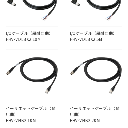
当社は貴社製品を、核兵器、ミサイ
DEHP(フタル酸ビス(2-エチルヘキシル)) : 1000ppm
ご相談ください。
適用除外項目は除く。
ル、化学兵器、生物兵器またはその他
－
在庫なし(最新の在庫状況につ
オムロン制御機器販売店や当社販売拠
フタル酸エステル類の４物質については閾値を超える意
武器並びにこれらの製造装置等に一切
いては、お客様のお取引先、ま
図的な使用がないことを確認しています。
点は「
販売ネットワーク
」をご確認
※2 環境保護使用期限
使用いたしません。
たはお客様担当のオムロン制御
ください。
当社は、貴社製品を第三者に販売する
機器販売店・当社販売員にご確
在庫状況および標準価格結果を当社の
※2 対応予定月
「ｅ」：有害物質（10物質）のすべてが基
場合は、上記1、2および3の内容を当
認ください)
事前の承諾なく第三者に漏洩または開
I/Oケーブル（超耐屈曲）
I/Oケーブル（超耐屈曲）
準値以下であることを示します。
該第三者に通知します。また当社は、
示しないようお願いします。
FHV-VDLBX2 10M
FHV-VDLBX2 5M
部品在庫の切り替え状況などにより、予定
「10」：通常の使用状況下において有害物
販売先および販売に係わる関係者が違
マイパーツ機能（部品リスト作成サー
空
受注生産機種、また在庫状況の
月が前後することがあります。
質が外部に漏えいし、環境に深刻な影響を
法に輸出するおそれがある場合は、取
ビス）をご利用いただくには、I-Web
白
情報を公開していない機種
及ぼさない年数を意味します。
り引きをいたしません。
メンバーズにご登録されている必要が
「－」：未確認です。当社販売部門へお問
あります。
い合わせください。
お客様が当ウェブサイト上で当社にご
※3 非含有証明書ダウンロード
登録された部品リストについて、当社
および当社の共同利用者が、当社の製
下記の非含有証明書をダウンロードするこ
品・サービスに関するお客様との取
とができます。
合意する
キャンセル
引・商談に必要な範囲で利用すること
をご了承ください。
EU RoHS指令（10物質）の非含有証明書
※当社の共同利用者とは、
"個人情報
51物質の非含有証明書（当社基準）
イーサネットケーブル（耐
イーサネットケーブル（耐
の共同利用に関して"
の「1.共同利
※本証明書は発行日時点で非含有を証明す
屈曲）
屈曲）
用者の範囲」に記載されている法人を
るもので、過去に遡って非含有を証明する
FHV-VNB2 10M
FHV-VNB2 20M
指します。
ものではありません。