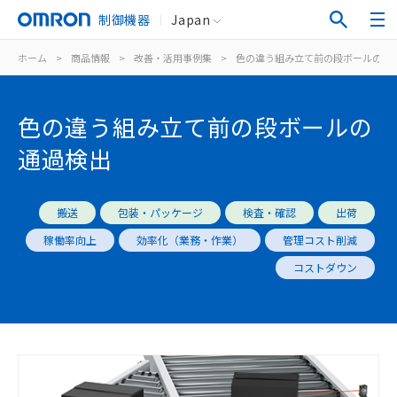
制御機器
Japan
ホーム
>
商品情報
>
改善・活用事例集
>
色の違う組み立て前の段ボールの通
色の違う組み立て前の段ボールの
通過検出
搬送
包装・パッケージ
検査・確認
出荷
稼働率向上
効率化（業務・作業）
管理コスト削減
コストダウン