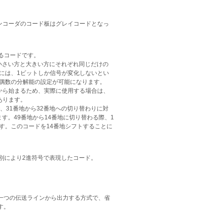
ンコーダのコード板はグレイコードとなっ
いるコードです。
が小さい方と大きい方にそれぞれ同じだけの
には、1ビットしか信号が変化しないとい
偶数の分解能の設定が可能になります。
から始まるため、実際に使用する場合は、
あります。
、31番地から32番地への切り替わりに対
す。49番地から14番地に切り替わる際、1
す。このコードを14番地シフトすることに
れの桁を個別により2進符号で表現したコード。
一つの伝送ラインから出力する方式で、省
す。