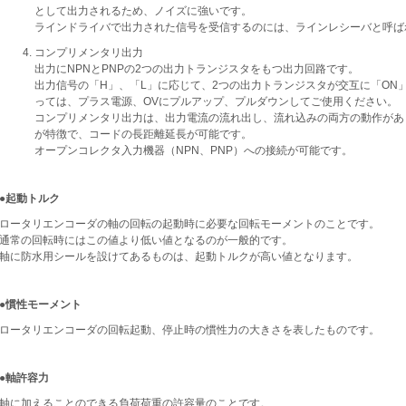
として出力されるため、ノイズに強いです。
ラインドライバで出力された信号を受信するのには、ラインレシーバと呼ば
コンプリメンタリ出力
出力にNPNとPNPの2つの出力トランジスタをもつ出力回路です。
出力信号の「H」、「L」に応じて、2つの出力トランジスタが交互に「ON
っては、プラス電源、OVにプルアップ、プルダウンしてご使用ください。
コンプリメンタリ出力は、出力電流の流れ出し、流れ込みの両方の動作があ
が特徴で、コードの長距離延長が可能です。
オープンコレクタ入力機器（NPN、PNP）への接続が可能です。
●起動トルク
ロータリエンコーダの軸の回転の起動時に必要な回転モーメントのことです。
通常の回転時にはこの値より低い値となるのが一般的です。
軸に防水用シールを設けてあるものは、起動トルクが高い値となります。
●慣性モーメント
ロータリエンコーダの回転起動、停止時の慣性力の大きさを表したものです。
●軸許容力
軸に加えることのできる負荷荷重の許容量のことです。