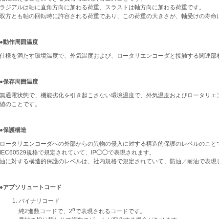
ラジアルは軸に直角方向に加わる荷重、スラストは軸方向に加わる荷重です。
双方とも軸の回転時に許容される荷重であり、この荷重の大きさが、軸受けの寿命
●動作周囲温度
仕様を満たす環境温度で、外気温度および、ロータリエンコーダと接触する関連部
●保存周囲温度
無通電状態で、機能劣化を引き起こさない環境温度で、外気温度およびロータリエ
値のことです。
●保護構造
ロータリエンコーダへの外部からの異物の侵入に対する構造的保護のレベルのこと
IEC60529規格で規定されていて、IP◯◯で表現されます。
油に対する構造的保護のレベルは、社内規格で規定されていて、防油／耐油で表現
●アブソリュートコード
バイナリコード
n
純2進数コードで、2
で表現されるコードです。