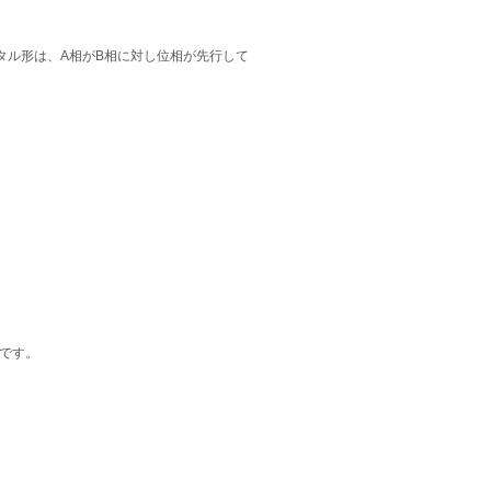
タル形は、A相がB相に対し位相が先行して
です。