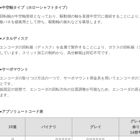
●中空軸タイプ（ホローシャフトタイプ）
回転軸が中空軸形状となっており、駆動側の軸を直接中空穴に接続することにより
板バネを緩衝用として持ち、駆動軸の振れなどを吸収します。
●メタルディスク
エンコーダの回転板（ディスク）を金属で製作することにより、ガラスの回転板（
しています。スリット加工の制約から、高分解能は対応不可です。
●サーボマウント
エンコーダの取りつけ方法の一つで、サーボマウント用金具を用いてエンコーダの
とです。
仮固定の状態で、エンコーダの回転方向の位置調整が可能なため、エンコーダの原
ます。
●アブソリュートコード表
グレ
10進
バイナリ
グレイ
余り
14符
0
0 0 0 0 0
0 0 0 0 0 0