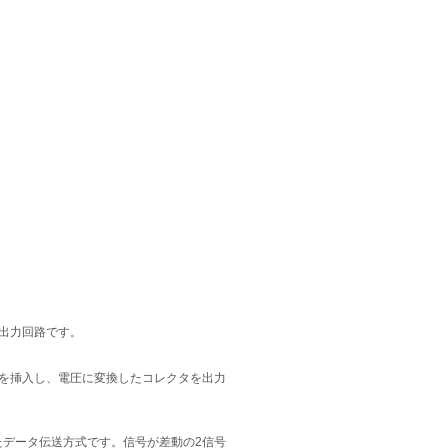
出力回路です。
を挿入し、電圧に変換したコレクタを出力
したデータ伝送方式です。信号が差動の2信号