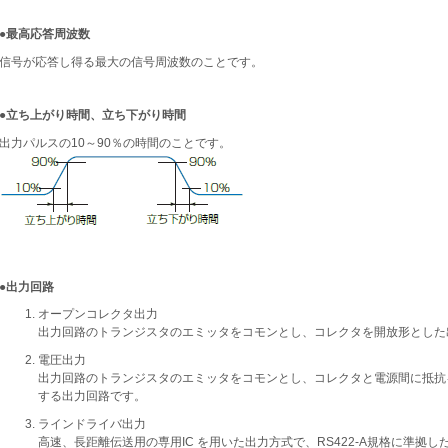
●最高応答周波数
信号が応答し得る最大の信号周波数のことです。
●立ち上がり時間、立ち下がり時間
出力パルスの10～90％の時間のことです。
●出力回路
オープンコレクタ出力
出力回路のトランジスタのエミッタをコモンとし、コレクタを開放形とした
電圧出力
出力回路のトランジスタのエミッタをコモンとし、コレクタと電源間に抵抗
する出力回路です。
ラインドライバ出力
高速、長距離伝送用の専用IC を用いた出力方式で、RS422-A規格に準拠