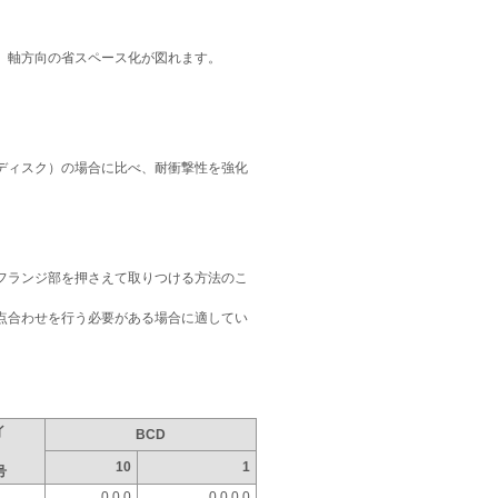
、軸方向の省スペース化が図れます。
ディスク）の場合に比べ、耐衝撃性を強化
フランジ部を押さえて取りつける方法のこ
点合わせを行う必要がある場合に適してい
イ
BCD
10
1
号
0 0 0
0 0 0 0