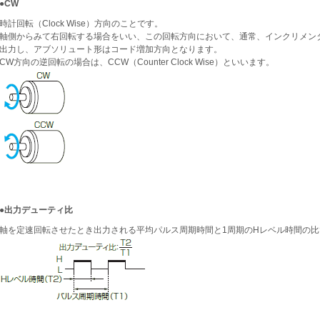
●CW
時計回転（Clock Wise）方向のことです。
軸側からみて右回転する場合をいい、この回転方向において、通常、インクリメン
出力し、アブソリュート形はコード増加方向となります。
CW方向の逆回転の場合は、CCW（Counter Clock Wise）といいます。
●出力デューティ比
軸を定速回転させたとき出力される平均パルス周期時間と1周期のHレベル時間の比