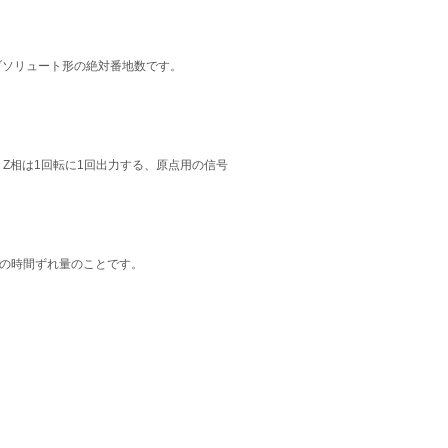
ブソリュート形の絶対番地数です。
。Z相は1回転に1回出力する、原点用の信号
間の時間ずれ量のことです。