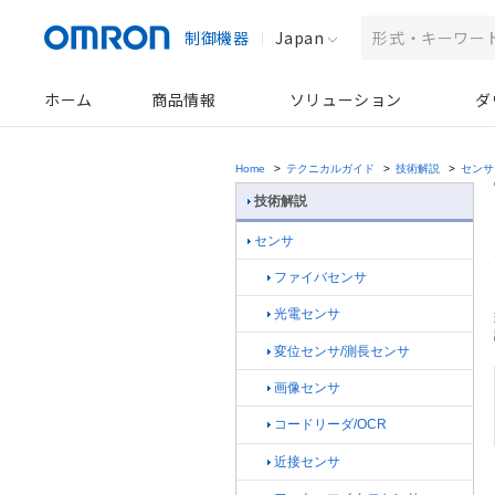
制御機器
Japan
ホーム
商品情報
ソリューション
ダ
Home
>
テクニカルガイド
>
技術解説
>
センサ
技術解説
センサ
ファイバセンサ
光電センサ
変位センサ/測長センサ
画像センサ
コードリーダ/OCR
近接センサ