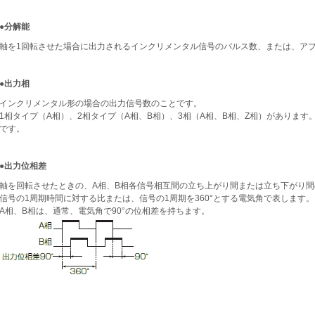
●分解能
軸を1回転させた場合に出力されるインクリメンタル信号のパルス数、または、ア
●出力相
インクリメンタル形の場合の出力信号数のことです。
1相タイプ（A相）、2相タイプ（A相、B相）、3相（A相、B相、Z相）があります
です。
●出力位相差
軸を回転させたときの、A相、B相各信号相互間の立ち上がり間または立ち下がり
信号の1周期時間に対する比または、信号の1周期を360°とする電気角で表します。
A相、B相は、通常、電気角で90°の位相差を持ちます。