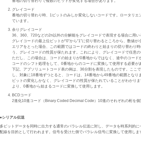
番地の切り替わりで複数のビットが変化する場合があります。
グレイコード
番地の切り替わり時、1ビットのみしか変化しないコードです。ロータリエ
ています。
余りグレイコード
36、360、720などの2n以外の分解能をグレイコードで表現する場合に用
グレイコードの最上位ビットが“0”から“1”に切り替わるところから、数値
エリアをとった場合、この範囲ではコードの終わりと始まりの切り替わり時
う、グレイコードの性質が保たれます。これにより、グレイコードで任意の
ただし、この場合は、コードの始まりが0番地からではなく、途中のコード
コードのシフト処理をして、0番地からのコードに変換して使用する必要が
下記、アブソリュートコード表の例は、36分割を表現したものです。ここで
し、対象に18番地ずつとると、コードは、14番地から49番地の範囲となりま
ビットの変化しかなく、グレイコードの性質が保たれていることがわかりま
より、0番地から始まるコードに変換して使用します。
BCDコード
2進化10進コード（Binary Coded Decimal Code）10進のそれぞ
●シリアル伝送
多ビットデータを同時に出力する通常のパラレル伝送に対し、データを時系列的に
配線を目的として行われます。信号を受けた側でパラレル信号に変換して使用しま