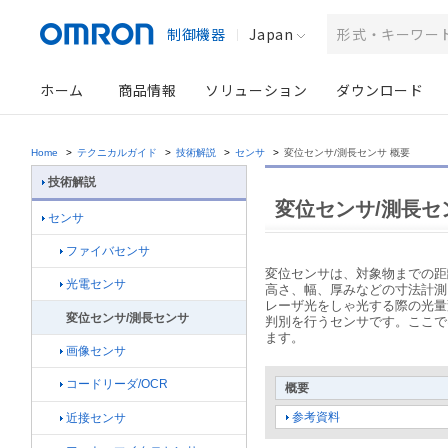
制御機器
Japan
ホーム
商品情報
ソリューション
ダウンロード
Home
>
テクニカルガイド
>
技術解説
>
センサ
>
変位センサ/測長センサ 概要
技術解説
変位センサ/測長セ
センサ
ファイバセンサ
変位センサは、対象物までの距
光電センサ
高さ、幅、厚みなどの寸法計測
レーザ光をしゃ光する際の光量
変位センサ/測長センサ
判別を行うセンサです。ここで
ます。
画像センサ
コードリーダ/OCR
概要
参考資料
近接センサ