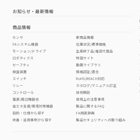
お知らせ・最新情報
商品情報
センサ
新商品情報
FAシステム機器
在庫状況/標準価格
モーション/ドライブ
生産終了品/推奨代替品
ロボティクス
特設サイト
セーフティ
動画ライブラリ
検査装置
規格認証/適合
スイッチ
RoHS/REACH対応
リレー
カタログ/マニュアル訂正
コントロール
技術解説
電源/周辺機器他
使用上の注意事項
省エネ支援/環境対策機器
製品に関するFAQ
目的・仕様から探す
FA用語辞典
改善・活用事例から探す
製品セキュリティへの取り組み