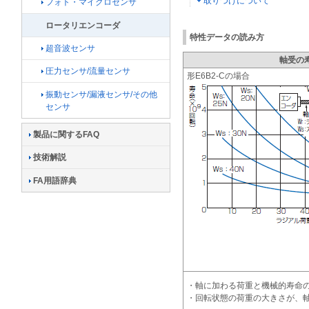
取りつけについて
フォト・マイクロセンサ
ロータリエンコーダ
特性データの読み方
超音波センサ
軸受の
圧力センサ/流量センサ
形E6B2-Cの場合
振動センサ/漏液センサ/その他
センサ
製品に関するFAQ
技術解説
FA用語辞典
・軸に加わる荷重と機械的寿命
・回転状態の荷重の大きさが、