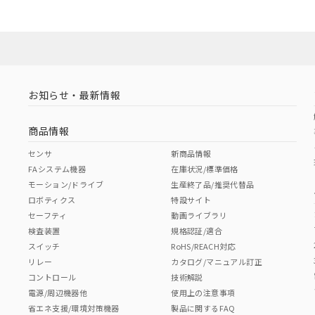
お知らせ・最新情報
商品情報
センサ
新商品情報
FAシステム機器
在庫状況/標準価格
モーション/ドライブ
生産終了品/推奨代替品
ロボティクス
特設サイト
セーフティ
動画ライブラリ
検査装置
規格認証/適合
スイッチ
RoHS/REACH対応
リレー
カタログ/マニュアル訂正
コントロール
技術解説
電源/周辺機器他
使用上の注意事項
省エネ支援/環境対策機器
製品に関するFAQ