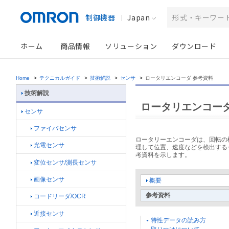
制御機器
Japan
ホーム
商品情報
ソリューション
ダウンロード
Home
>
テクニカルガイド
>
技術解説
>
センサ
>
ロータリエンコーダ 参考資料
技術解説
ロータリエンコーダ
センサ
ファイバセンサ
ロータリーエンコーダは、回転の
光電センサ
理して位置、速度などを検出する
考資料を示します。
変位センサ/測長センサ
画像センサ
概要
参考資料
コードリーダ/OCR
近接センサ
特性データの読み方