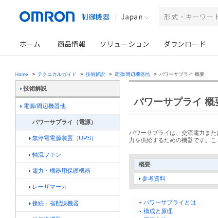
制御機器
Japan
ホーム
商品情報
ソリューション
ダウンロード
Home
>
テクニカルガイド
>
技術解説
>
電源/周辺機器他
>
パワーサプライ 概要
技術解説
パワーサプライ 概
電源/周辺機器他
パワーサプライ（電源）
パワーサプライは、交流電力また
無停電電源装置（UPS）
力を供給するための機器です。こ
軸流ファン
概要
電力・機器用保護機器
参考資料
レーザマーカ
パワーサプライとは
接続・省配線機器
構成と原理