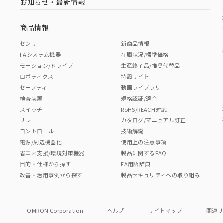
お知らせ・最新情報
商品情報
センサ
新商品情報
FAシステム機器
在庫状況/標準価格
モーション/ドライブ
生産終了品/推奨代替品
ロボティクス
特設サイト
セーフティ
動画ライブラリ
検査装置
規格認証/適合
スイッチ
RoHS/REACH対応
リレー
カタログ/マニュアル訂正
コントロール
技術解説
電源/周辺機器他
使用上の注意事項
省エネ支援/環境対策機器
製品に関するFAQ
目的・仕様から探す
FA用語辞典
改善・活用事例から探す
製品セキュリティへの取り組み
OMRON Corporation
ヘルプ
サイトマップ
関連