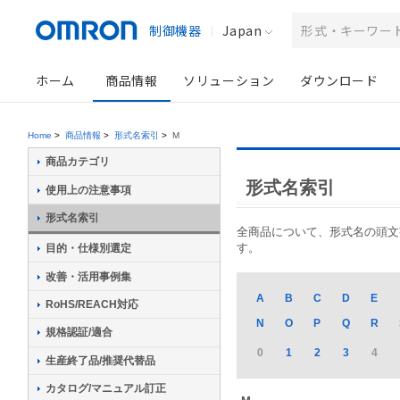
制御機器
Japan
ホーム
商品情報
ソリューション
ダウンロード
Home
>
商品情報
>
形式名索引
>
M
商品カテゴリ
形式名索引
使用上の注意事項
形式名索引
全商品について、形式名の頭文字か
す。
目的・仕様別選定
改善・活用事例集
A
B
C
D
E
RoHS/REACH対応
N
O
P
Q
R
規格認証/適合
0
1
2
3
4
生産終了品/推奨代替品
カタログ/マニュアル訂正