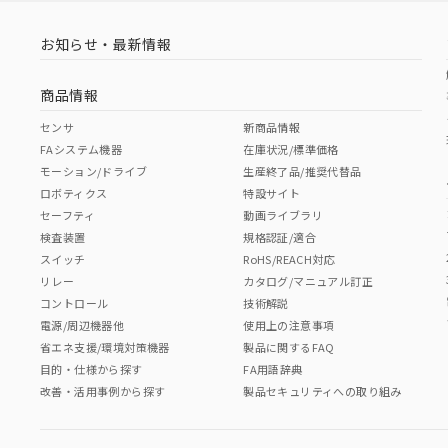
お知らせ・最新情報
商品情報
センサ
新商品情報
FAシステム機器
在庫状況/標準価格
モーション/ドライブ
生産終了品/推奨代替品
ロボティクス
特設サイト
セーフティ
動画ライブラリ
検査装置
規格認証/適合
スイッチ
RoHS/REACH対応
リレー
カタログ/マニュアル訂正
コントロール
技術解説
電源/周辺機器他
使用上の注意事項
省エネ支援/環境対策機器
製品に関するFAQ
目的・仕様から探す
FA用語辞典
改善・活用事例から探す
製品セキュリティへの取り組み