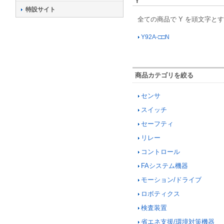
Y
特設サイト
全ての商品で Y を頭文字と
Y92A-□□N
商品カテゴリを絞る
センサ
スイッチ
セーフティ
リレー
コントロール
FAシステム機器
モーション/ドライブ
ロボティクス
検査装置
省エネ支援/環境対策機器