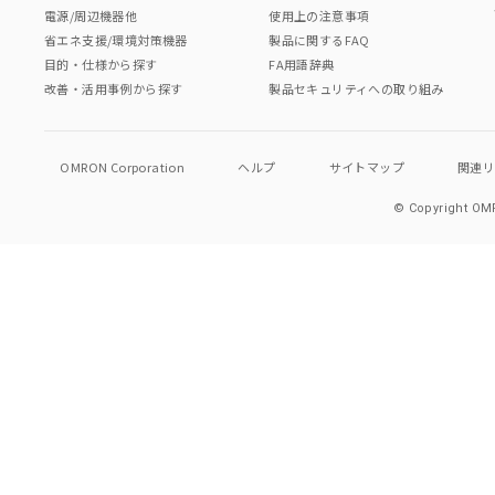
電源/周辺機器他
使用上の注意事項
省エネ支援/環境対策機器
製品に関するFAQ
目的・仕様から探す
FA用語辞典
改善・活用事例から探す
製品セキュリティへの取り組み
OMRON Corporation
ヘルプ
サイトマップ
関連
© Copyright OMR