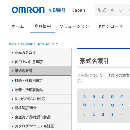
制御機器
Japan
ホーム
商品情報
ソリューション
ダウンロード
Home
>
商品情報
>
形式名索引
>
Y
商品カテゴリ
形式名索引
使用上の注意事項
形式名索引
全商品について、形式名の頭文字か
す。
目的・仕様別選定
改善・活用事例集
A
B
C
D
E
RoHS/REACH対応
N
O
P
Q
R
規格認証/適合
0
1
2
3
4
生産終了品/推奨代替品
カタログ/マニュアル訂正