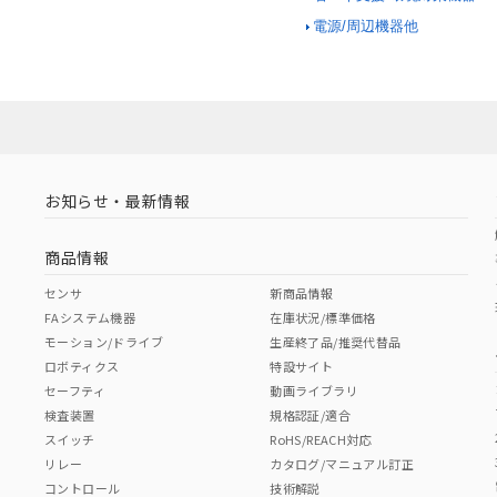
電源/周辺機器他
お知らせ・最新情報
商品情報
センサ
新商品情報
FAシステム機器
在庫状況/標準価格
モーション/ドライブ
生産終了品/推奨代替品
ロボティクス
特設サイト
セーフティ
動画ライブラリ
検査装置
規格認証/適合
スイッチ
RoHS/REACH対応
リレー
カタログ/マニュアル訂正
コントロール
技術解説