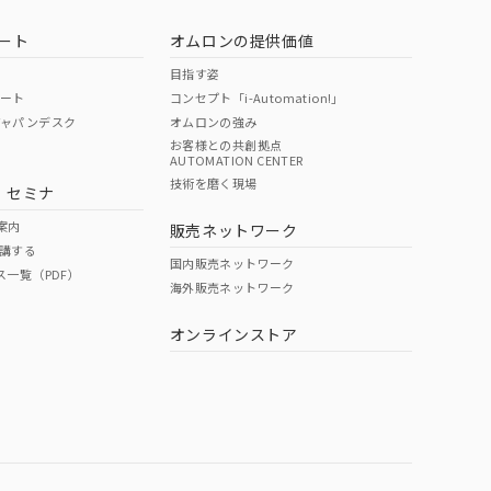
ート
オムロンの提供価値
目指す姿
ポート
コンセプト「i-Automation!」
ジャパンデスク
オムロンの強み
お客様との共創拠点
AUTOMATION CENTER
技術を磨く現場
・セミナ
案内
販売ネットワーク
講する
国内販売ネットワーク
ス一覧（PDF）
海外販売ネットワーク
オンラインストア