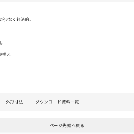
力が少なく経済的。
囲。
も品揃え。
外形寸法
ダウンロード資料一覧
ページ先頭へ戻る