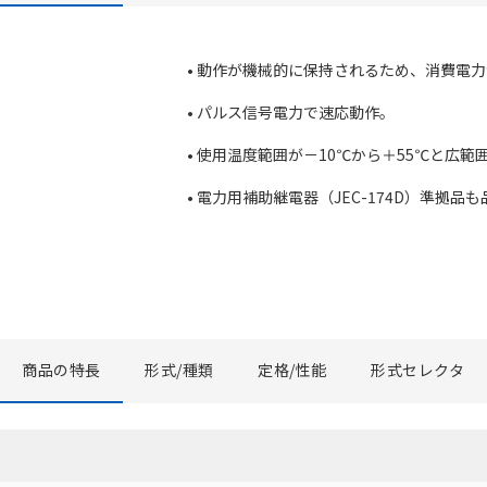
• 動作が機械的に保持されるため、消費電
• パルス信号電力で速応動作。
• 使用温度範囲が－10℃から＋55℃と広範
• 電力用補助継電器（JEC-174D）準拠品
商品の特長
形式/種類
定格/性能
形式セレクタ