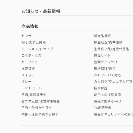
お知らせ・最新情報
商品情報
センサ
新商品情報
FAシステム機器
在庫状況/標準価格
モーション/ドライブ
生産終了品/推奨代替品
ロボティクス
特設サイト
セーフティ
動画ライブラリ
検査装置
規格認証/適合
スイッチ
RoHS/REACH対応
リレー
カタログ/マニュアル訂正
コントロール
技術解説
電源/周辺機器他
使用上の注意事項
省エネ支援/環境対策機器
製品に関するFAQ
目的・仕様から探す
FA用語辞典
改善・活用事例から探す
製品セキュリティへの取