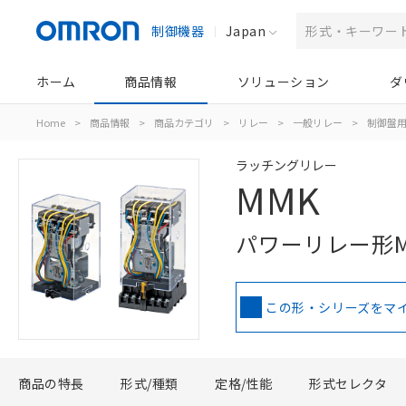
制御機器
Japan
ホーム
商品情報
ソリューション
ダ
Home
>
商品情報
>
商品カテゴリ
>
リレー
>
一般リレー
>
制御盤
ラッチングリレー
MMK
パワーリレー形
この形・シリーズをマ
商品の特長
形式/種類
定格/性能
形式セレクタ