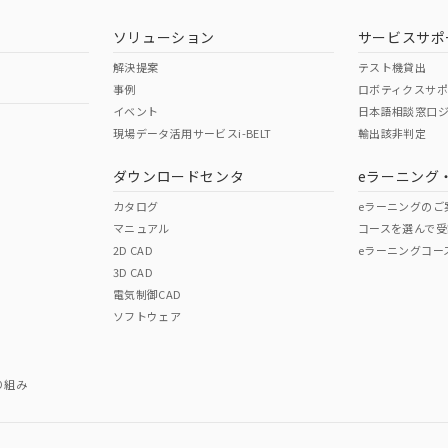
ソリューション
サービスサポ
解決提案
テスト機貸出
事例
ロボティクスサ
イベント
日本語相談窓口
現場データ活用サービスi-BELT
輸出該非判定
ダウンロードセンタ
eラーニング
カタログ
eラーニングのご
マニュアル
コースを選んで受
2D CAD
eラーニングコー
3D CAD
電気制御CAD
ソフトウェア
り組み