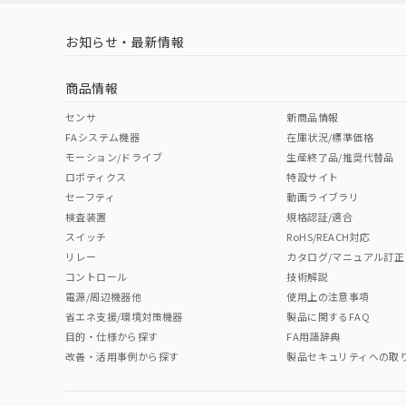
お知らせ・最新情報
商品情報
センサ
新商品情報
FAシステム機器
在庫状況/標準価格
モーション/ドライブ
生産終了品/推奨代替品
ロボティクス
特設サイト
セーフティ
動画ライブラリ
検査装置
規格認証/適合
スイッチ
RoHS/REACH対応
リレー
カタログ/マニュアル訂正
コントロール
技術解説
電源/周辺機器他
使用上の注意事項
省エネ支援/環境対策機器
製品に関するFAQ
目的・仕様から探す
FA用語辞典
改善・活用事例から探す
製品セキュリティへの取