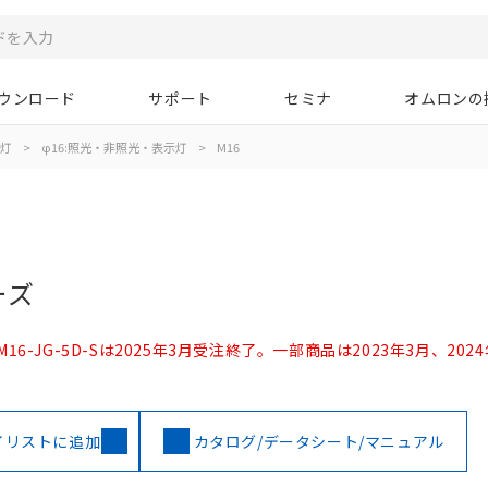
ウンロード
サポート
セミナ
オムロンの
示灯
>
φ16:照光・非照光・表示灯
>
M16
ーズ
D、形M16-JG-5D-Sは2025年3月受注終了。一部商品は2023年3月、20
イリストに追加
カタログ/データシート/マニュアル