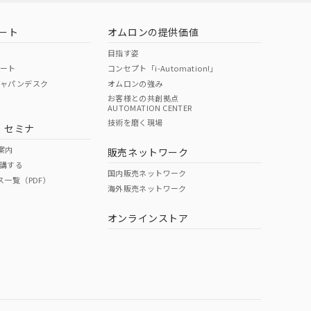
ート
オムロンの提供価値
目指す姿
ポート
コンセプト「i-Automation!」
ジャパンデスク
オムロンの強み
お客様との共創拠点
AUTOMATION CENTER
技術を磨く現場
・セミナ
案内
販売ネットワーク
講する
国内販売ネットワーク
ス一覧（PDF）
海外販売ネットワーク
オンラインストア