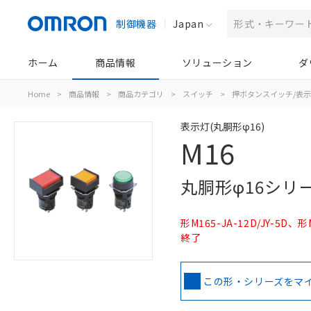
制御機器
Japan
ホーム
商品情報
ソリューション
ダ
Home
>
商品情報
>
商品カテゴリ
>
スイッチ
>
押ボタンスイッチ/表
表示灯(丸胴形φ16)
M16
丸胴形φ16シリ
形M165-JA-12D/JY-5
終了
この形・シリーズをマ