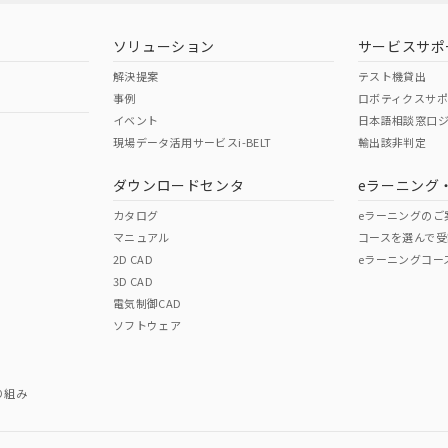
ソリューション
サービスサポ
解決提案
テスト機貸出
事例
ロボティクスサ
イベント
日本語相談窓口
現場データ活用サービスi-BELT
輸出該非判定
ダウンロードセンタ
eラーニング
カタログ
eラーニングのご
マニュアル
コースを選んで受
2D CAD
eラーニングコー
3D CAD
電気制御CAD
ソフトウェア
り組み