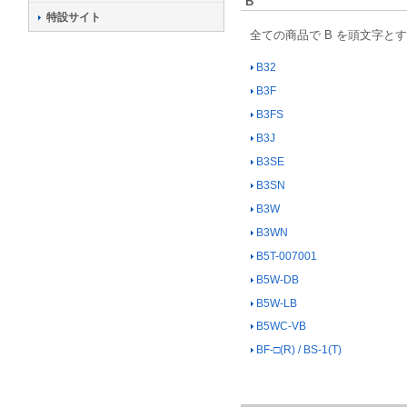
B
特設サイト
全ての商品で B を頭文字と
B32
B3F
B3FS
B3J
B3SE
B3SN
B3W
B3WN
B5T-007001
B5W-DB
B5W-LB
B5WC-VB
BF-□(R) / BS-1(T)