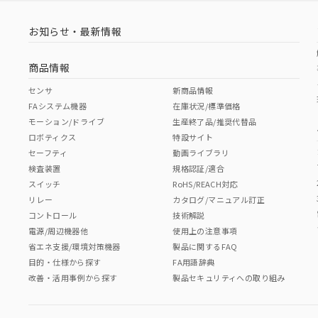
お知らせ・最新情報
商品情報
センサ
新商品情報
FAシステム機器
在庫状況/標準価格
モーション/ドライブ
生産終了品/推奨代替品
ロボティクス
特設サイト
セーフティ
動画ライブラリ
検査装置
規格認証/適合
スイッチ
RoHS/REACH対応
リレー
カタログ/マニュアル訂正
コントロール
技術解説
電源/周辺機器他
使用上の注意事項
省エネ支援/環境対策機器
製品に関するFAQ
目的・仕様から探す
FA用語辞典
改善・活用事例から探す
製品セキュリティへの取り組み