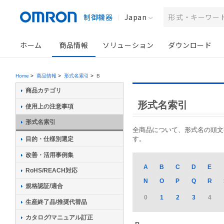
制御機器
Japan
ホーム
商品情報
ソリューション
ダウンロード
Home
>
商品情報
>
形式名索引
>
B
商品カテゴリ
形式名索引
使用上の注意事項
形式名索引
全商品について、形式名の頭文字か
す。
目的・仕様別選定
改善・活用事例集
A
B
C
D
E
RoHS/REACH対応
N
O
P
Q
R
規格認証/適合
0
1
2
3
4
生産終了品/推奨代替品
カタログ/マニュアル訂正