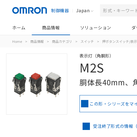
制御機器
Japan
ホーム
商品情報
ソリューション
ダ
Home
>
商品情報
>
商品カテゴリ
>
スイッチ
>
押ボタンスイッチ/表
表示灯（角胴形）
M2S
胴体長40mm、
この形・シリーズをマ
受注終了形式の情報