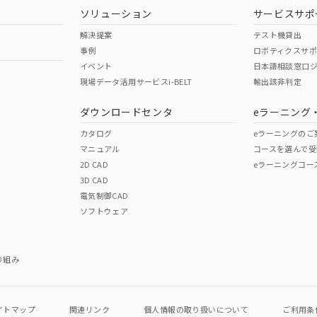
ソリューション
サービスサポ
解決提案
テスト機貸出
事例
ロボティクスサ
イベント
日本語相談窓口
現場データ活用サービスi-BELT
輸出該非判定
ダウンロードセンタ
eラーニング
カタログ
eラーニングのご
マニュアル
コースを選んで受
2D CAD
eラーニングコー
3D CAD
電気制御CAD
ソフトウェア
り組み
イトマップ
関連リンク
個人情報の
取り扱いについて
ご利用条