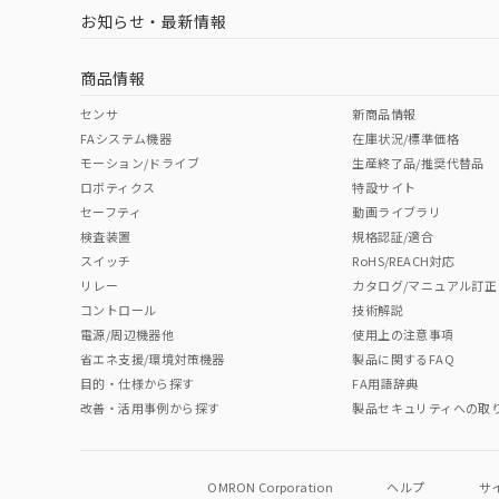
お知らせ・最新情報
商品情報
センサ
新商品情報
FAシステム機器
在庫状況/標準価格
モーション/ドライブ
生産終了品/推奨代替品
ロボティクス
特設サイト
セーフティ
動画ライブラリ
検査装置
規格認証/適合
スイッチ
RoHS/REACH対応
リレー
カタログ/マニュアル訂正
コントロール
技術解説
電源/周辺機器他
使用上の注意事項
省エネ支援/環境対策機器
製品に関するFAQ
目的・仕様から探す
FA用語辞典
改善・活用事例から探す
製品セキュリティへの取
OMRON Corporation
ヘルプ
サ