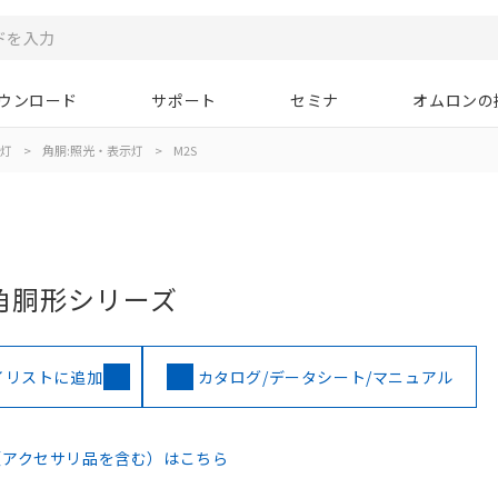
ウンロード
サポート
セミナ
オムロンの
示灯
>
角胴:照光・表示灯
>
M2S
角胴形シリーズ
イリストに追加
カタログ/データシート/マニュアル
（アクセサリ品を含む）はこちら