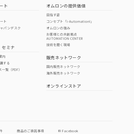
ート
オムロンの提供価値
目指す姿
ポート
コンセプト「i-Automation!」
ジャパンデスク
オムロンの強み
お客様との共創拠点
AUTOMATION CENTER
技術を磨く現場
・セミナ
案内
販売ネットワーク
講する
国内販売ネットワーク
ス一覧（PDF）
海外販売ネットワーク
オンラインストア
件
商品のご承諾事項
Facebook