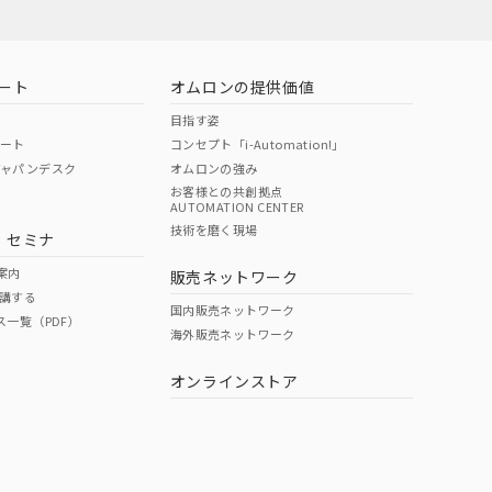
ート
オムロンの提供価値
目指す姿
ポート
コンセプト「i-Automation!」
ジャパンデスク
オムロンの強み
お客様との共創拠点
AUTOMATION CENTER
技術を磨く現場
・セミナ
案内
販売ネットワーク
講する
国内販売ネットワーク
ス一覧（PDF）
海外販売ネットワーク
オンラインストア