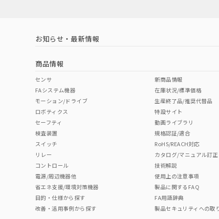
お知らせ・最新情報
商品情報
センサ
新商品情報
FAシステム機器
在庫状況/標準価格
モーション/ドライブ
生産終了品/推奨代替品
ロボティクス
特設サイト
セーフティ
動画ライブラリ
検査装置
規格認証/適合
スイッチ
RoHS/REACH対応
リレー
カタログ/マニュアル訂正
コントロール
技術解説
電源/周辺機器他
使用上の注意事項
省エネ支援/環境対策機器
製品に関するFAQ
目的・仕様から探す
FA用語辞典
改善・活用事例から探す
製品セキュリティへの取