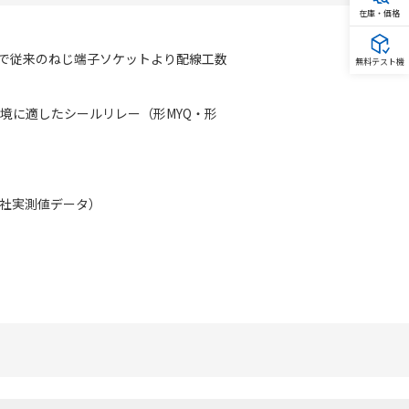
在庫・価格
合せで従来のねじ端子ソケットより配線工数
無料テスト機
環境に適したシールリレー（形MYQ・形
当社実測値データ）