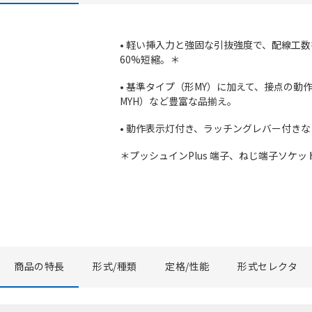
• 軽い挿入力と強固な引抜強度で、配線工数
60%短縮。＊
• 基準タイプ（形MY）に加えて、接点の
MYH）など豊富な品揃え。
• 動作表示灯付き、ラッチングレバー付きな
＊プッシュインPlus 端子、ねじ端子ソケ
商品の特長
形式/種類
定格/性能
形式セレクタ