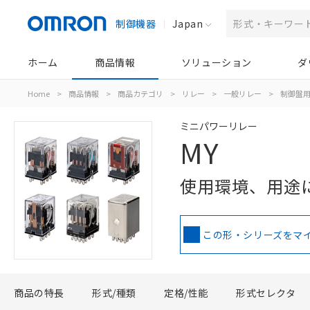
制御機器
Japan
ホーム
商品情報
ソリューション
ダ
Home
>
商品情報
>
商品カテゴリ
>
リレー
>
一般リレー
>
制御盤
ミニパワーリレー
MY
使用環境、用途
この形・シリーズをマ
商品の特長
形式/種類
定格/性能
形式セレクタ