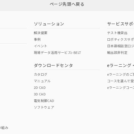
ページ先頭へ戻る
ソリューション
サービスサポ
解決提案
テスト機貸出
事例
ロボティクスサ
イベント
日本語相談窓口
現場データ活用サービスi-BELT
輸出該非判定
ダウンロードセンタ
eラーニング
カタログ
eラーニングのご
マニュアル
コースを選んで受
2D CAD
eラーニングコー
3D CAD
電気制御CAD
ソフトウェア
り組み