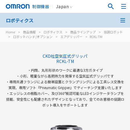
制御機器
Japan
ロボティクス
Home
>
商品情報
>
ロボティクス
>
商品ラインアップ
>
協調ロボット
>
ロボットハンド/オプション
>
エアグリッパー
>
RCKL-TM
CKD社空気圧式グリッパ
RCKL-TM
・円筒、丸形形状のワークに最適な3方爪タイプ
・小形、軽量ながら高把持力を発揮する空気圧式グリッパです
・専用共通フランジによる簡単設置とクランプリングによる工具レス交換を
実現、専用ソフト『Pneumatic Gripper』でティーチング支援いたします
・エッジレスの樹脂カバー、及び360°視認可能なLEDインジケータランプを
搭載、安全性にも配慮されたデザインとなっており、全てのお客様の協調ロ
ボット導入をサポートします