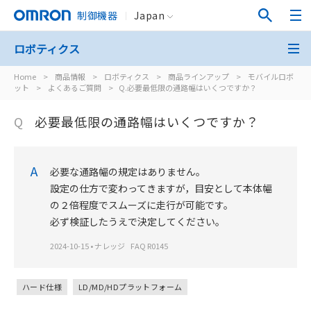
制御機器
Japan
ロボティクス
Home
>
商品情報
>
ロボティクス
>
商品ラインアップ
>
モバイルロボ
ット
>
よくあるご質問
>
Q.必要最低限の通路幅はいくつですか？
Q
必要最低限の通路幅はいくつですか？
A
必要な通路幅の規定はありません。
設定の仕方で変わってきますが，目安として本体幅
の２倍程度でスムーズに走行が可能です。
必ず検証したうえで決定してください。
2024-10-15
•
ナレッジ
FAQ R0145
ハード仕様
LD/MD/HDプラットフォーム