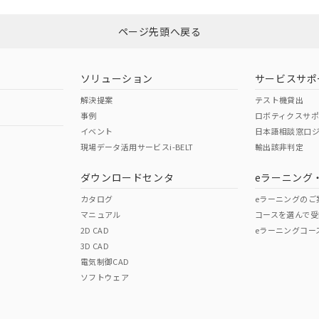
ページ先頭へ戻る
ソリューション
サービスサポ
解決提案
テスト機貸出
事例
ロボティクスサ
イベント
日本語相談窓口
現場データ活用サービスi-BELT
輸出該非判定
ダウンロードセンタ
eラーニング
カタログ
eラーニングのご
マニュアル
コースを選んで受
2D CAD
eラーニングコー
3D CAD
電気制御CAD
ソフトウェア