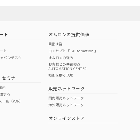
ート
オムロンの提供価値
目指す姿
ポート
コンセプト「i-Automation!」
ジャパンデスク
オムロンの強み
お客様との共創拠点
AUTOMATION CENTER
技術を磨く現場
・セミナ
案内
販売ネットワーク
講する
国内販売ネットワーク
ス一覧（PDF）
海外販売ネットワーク
オンラインストア