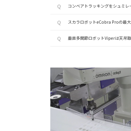
Q
コンベアトラッキングをシュミレ
Q
スカラロボットeCobra Proの
Q
垂直多関節ロボットViperは天