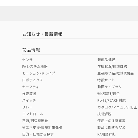
お知らせ・最新情報
商品情報
センサ
新商品情報
FAシステム機器
在庫状況/標準価格
モーション/ドライブ
生産終了品/推奨代替品
ロボティクス
特設サイト
セーフティ
動画ライブラリ
検査装置
規格認証/適合
スイッチ
RoHS/REACH対応
リレー
カタログ/マニュアル訂正
コントロール
技術解説
電源/周辺機器他
使用上の注意事項
省エネ支援/環境対策機器
製品に関するFAQ
目的・仕様から探す
FA用語辞典