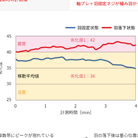
軸ブレ＋羽固定ネジが
緩み羽が