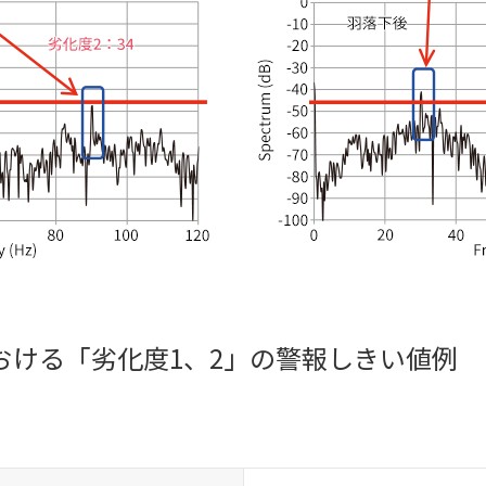
おける
「劣化度1、2」の警報しきい値例