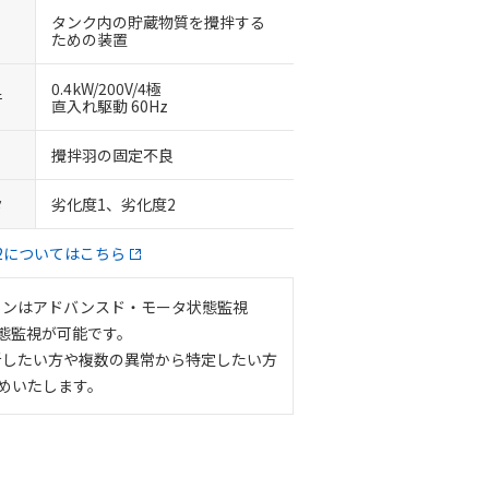
タンク内の貯蔵物質を攪拌する
ための装置
0.4kW/200V/4極
件
直入れ駆動 60Hz
攪拌羽の固定不良
タ
劣化度1、劣化度2
2についてはこちら
ョンはアドバンスド・モータ状態監視
状態監視が可能です。
析したい方や複数の異常から特定したい方
すめいたします。