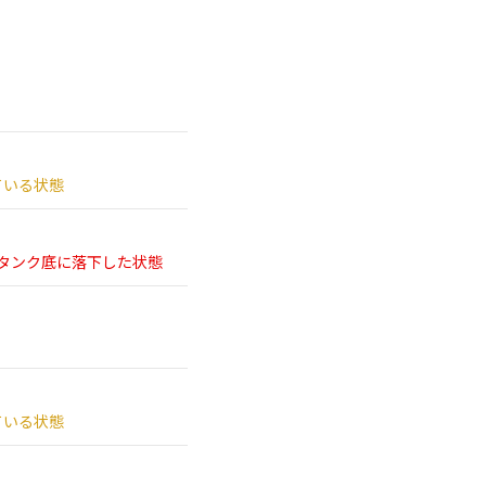
ている状態
タンク底に
落下した状態
ている状態