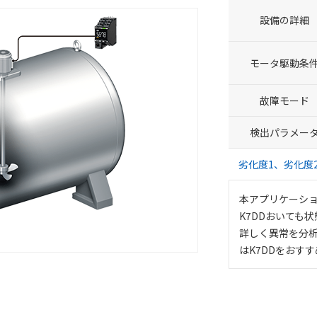
設備の詳細
モータ駆動条
故障モード
検出パラメー
劣化度1、劣化度
本アプリケーシ
K7DDおいても
詳しく異常を分
はK7DDをおす