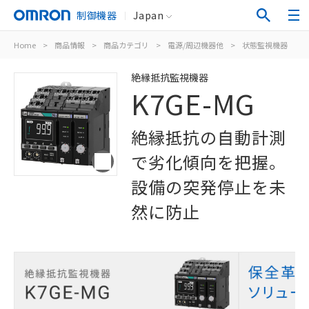
制御機器
Japan
Home
>
商品情報
>
商品カテゴリ
>
電源/周辺機器他
>
状態監視機器
>
絶縁抵抗監視機器
K7GE-MG
絶縁抵抗の自動計測
で劣化傾向を把握。
設備の突発停止を未
然に防止