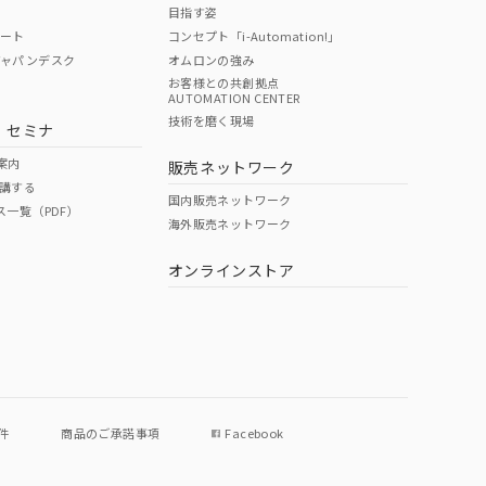
目指す姿
ポート
コンセプト「i-Automation!」
ジャパンデスク
オムロンの強み
お客様との共創拠点
AUTOMATION CENTER
技術を磨く現場
・セミナ
案内
販売ネットワーク
講する
国内販売ネットワーク
ス一覧（PDF）
海外販売ネットワーク
オンラインストア
件
商品のご承諾事項
Facebook