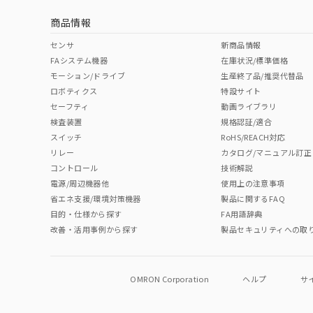
商品情報
センサ
新商品情報
FAシステム機器
在庫状況/標準価格
モーション/ドライブ
生産終了品/推奨代替品
ロボティクス
特設サイト
セーフティ
動画ライブラリ
検査装置
規格認証/適合
スイッチ
RoHS/REACH対応
リレー
カタログ/マニュアル訂正
コントロール
技術解説
電源/周辺機器他
使用上の注意事項
省エネ支援/環境対策機器
製品に関するFAQ
目的・仕様から探す
FA用語辞典
改善・活用事例から探す
製品セキュリティへの取
OMRON Corporation
ヘルプ
サ