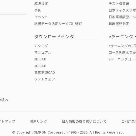
解決提案
テスト機貸出
事例
ロボティクスサ
イベント
日本語相談窓口
現場データ活用サービスi-BELT
輸出該非判定
ダウンロードセンタ
eラーニング
カタログ
eラーニングのご
マニュアル
コースを選んで受
2D CAD
eラーニングコー
3D CAD
電気制御CAD
ソフトウェア
り組み
イトマップ
関連リンク
個人情報の
取り扱いについて
ご利用条
© Copyright OMRON Corporation 1996 - 2026.
All Rights Reserved.