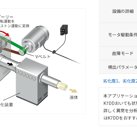
設備の詳細
モータ駆動条
故障モード
検出パラメー
劣化度1、劣化度
本アプリケーシ
K7DDおいても
詳しく異常を分
はK7DDをおす