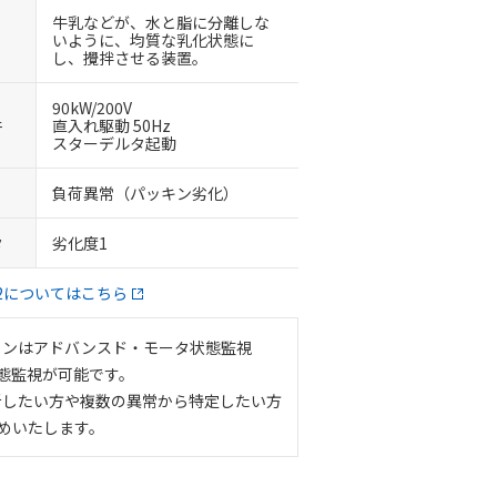
牛乳などが、水と脂に分離しな
いように、均質な乳化状態に
し、攪拌させる装置。
90kW/200V
件
直入れ駆動 50Hz
スターデルタ起動
負荷異常（パッキン劣化）
タ
劣化度1
2についてはこちら
ョンはアドバンスド・モータ状態監視
状態監視が可能です。
析したい方や複数の異常から特定したい方
すめいたします。