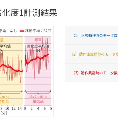
劣化度1計測結果
（1）正常動作時の
モータ数
（2）動作注意状態の
モータ
（3）動作異常時の
モータ数