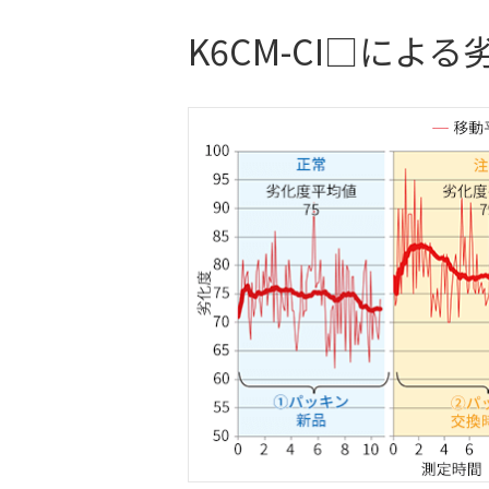
K6CM-CI□による