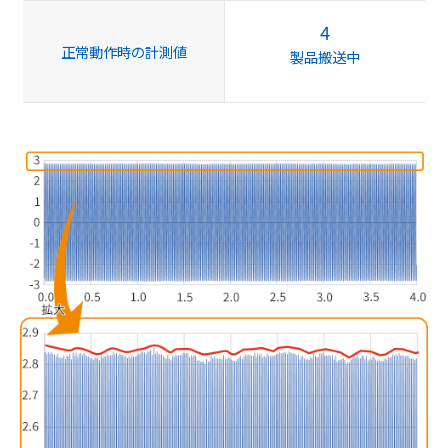
4
正常動作時の計測値
製品搬送中