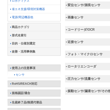
ロボティクス
変位センサ/測長センサ
省エネ支援/環境対策機器
電源/周辺機器他
画像センサ
商品カテゴリ
コードリーダ/OCR
形式名索引
近接センサ
目的・仕様別選定
改善・活用事例集
フォト・マイクロセンサ
ロータリエンコーダ
使用上の注意事項
センサ
圧力センサ/流量センサ
RoHS/REACH対応
振動センサ/漏液センサ/その
規格認証/適合
生産終了品/推奨代替品