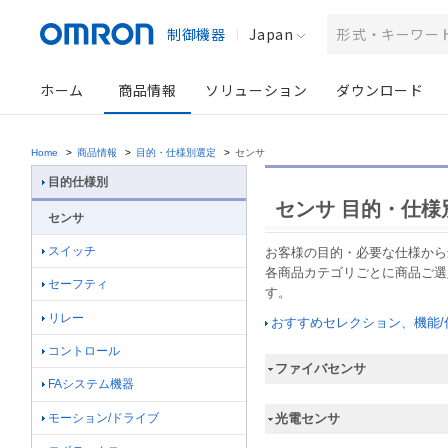
制御機器
Japan
ホーム
商品情報
ソリューション
ダウンロード
Home
>
商品情報
>
目的・仕様別選定
>
センサ
目的仕様別
センサ 目的・仕様
センサ
スイッチ
お客様の目的・必要な仕様から
各商品カテゴリごとに商品ご選
セーフティ
す。
リレー
おすすめセレクション、機能
コントロール
ファイバセンサ
FAシステム機器
モーション/ドライブ
光電センサ