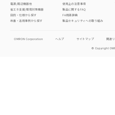
電源/周辺機器他
使用上の注意事項
省エネ支援/環境対策機器
製品に関するFAQ
目的・仕様から探す
FA用語辞典
改善・活用事例から探す
製品セキュリティへの取り組み
OMRON Corporation
ヘルプ
サイトマップ
関連
© Copyright OMR