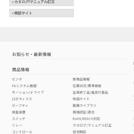
カタログ/マニュアル訂正
特設サイト
お知らせ・最新情報
商品情報
センサ
新商品情報
FAシステム機器
在庫状況/標準価格
モーション/ドライブ
生産終了品/推奨代替品
ロボティクス
特設サイト
セーフティ
動画ライブラリ
検査装置
規格認証/適合
スイッチ
RoHS/REACH対応
リレー
カタログ/マニュアル訂正
コントロール
技術解説