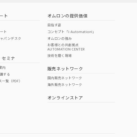
ート
オムロンの提供価値
目指す姿
ポート
コンセプト「i-Automation!」
ジャパンデスク
オムロンの強み
お客様との共創拠点
AUTOMATION CENTER
技術を磨く現場
・セミナ
案内
販売ネットワーク
講する
国内販売ネットワーク
ス一覧（PDF）
海外販売ネットワーク
オンラインストア