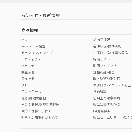
お知らせ・最新情報
商品情報
センサ
新商品情報
FAシステム機器
在庫状況/標準価格
モーション/ドライブ
生産終了品/推奨代替品
ロボティクス
特設サイト
セーフティ
動画ライブラリ
検査装置
規格認証/適合
スイッチ
RoHS/REACH対応
リレー
カタログ/マニュアル訂正
コントロール
技術解説
電源/周辺機器他
使用上の注意事項
省エネ支援/環境対策機器
製品に関するFAQ
目的・仕様から探す
FA用語辞典
改善・活用事例から探す
製品セキュリティへの取