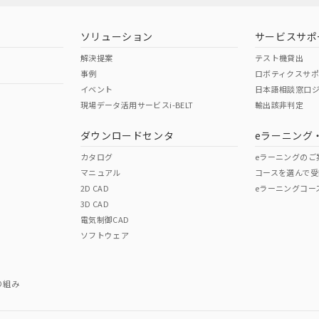
ソリューション
サービスサポ
解決提案
テスト機貸出
事例
ロボティクスサ
イベント
日本語相談窓口
現場データ活用サービスi-BELT
輸出該非判定
ダウンロードセンタ
eラーニング
カタログ
eラーニングのご
マニュアル
コースを選んで受
2D CAD
eラーニングコー
3D CAD
電気制御CAD
ソフトウェア
り組み