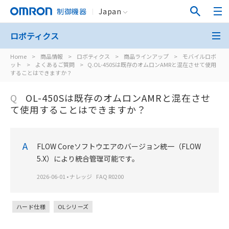
制御機器
Japan
ロボティクス
Home
>
商品情報
>
ロボティクス
>
商品ラインアップ
>
モバイルロボ
ット
>
よくあるご質問
>
Q.OL-450Sは既存のオムロンAMRと混在させて使用
することはできますか？
Q
OL-450Sは既存のオムロンAMRと混在させ
て使用することはできますか？
A
FLOW Coreソフトウエアのバージョン統一（FLOW
5.X）により統合管理可能です。
2026-06-01
•
ナレッジ
FAQ R0200
ハード仕様
OLシリーズ