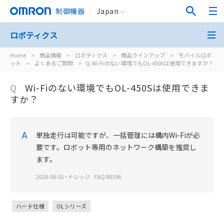
制御機器
Japan
ロボティクス
Home
>
商品情報
>
ロボティクス
>
商品ラインアップ
>
モバイルロボ
ット
>
よくあるご質問
>
Q.Wi-Fiのない環境でもOL-450Sは使用できますか？
Q
Wi-Fiのない環境でもOL-450Sは使用できま
すか？
A
単独走行は可能ですが、一括管理には構内Wi-Fiが必
要です。ロボット専用のネットワーク構築を推奨し
ます。
2026-06-01
•
ナレッジ
FAQ R0196
ハード仕様
OLシリーズ