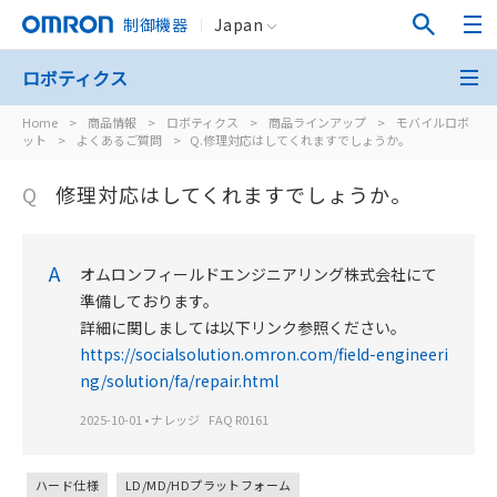
制御機器
Japan
ロボティクス
Home
>
商品情報
>
ロボティクス
>
商品ラインアップ
>
モバイルロボ
ット
>
よくあるご質問
>
Q.修理対応はしてくれますでしょうか。
Q
修理対応はしてくれますでしょうか。
A
オムロンフィールドエンジニアリング株式会社にて
準備しております。
詳細に関しましては以下リンク参照ください。
https://socialsolution.omron.com/field-engineeri
ng/solution/fa/repair.html
2025-10-01
•
ナレッジ
FAQ R0161
ハード仕様
LD/MD/HDプラットフォーム