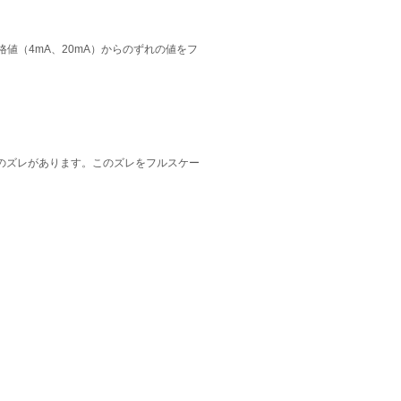
値（4mA、20mA）からのずれの値をフ
のズレがあります。このズレをフルスケー