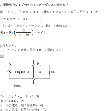
2. 電流出力タイプの出力インピーダンスの測定方法
図2において、負荷抵抗（Rx）を接続したときの出力端子の電圧（Ex）は、
Ex = IxRx =（Io－Ix）Ro ･･･（3）
（3）式から出力インピーダンス（Ro）を求めると、
となります。
ここで、出力短絡時の電流（Io）を測定します。
図2
Ro ：出力インピーダンス [Ω]
Rx ：負荷抵抗 [Ω]
Io ：出力電流（端子短絡時） [A]
Ix ：出力電流（負荷Rx接続時） [A]