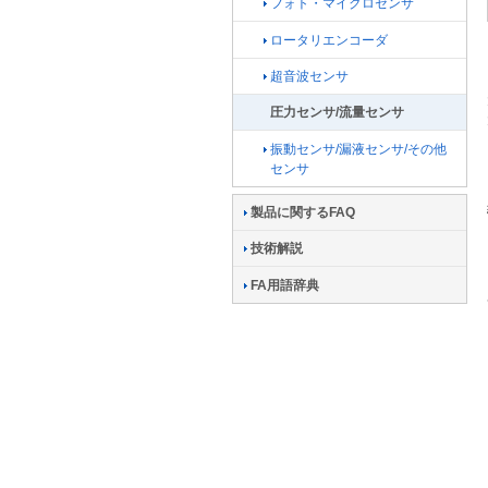
フォト・マイクロセンサ
ロータリエンコーダ
超音波センサ
圧力センサ/流量センサ
振動センサ/漏液センサ/その他
センサ
製品に関するFAQ
技術解説
FA用語辞典