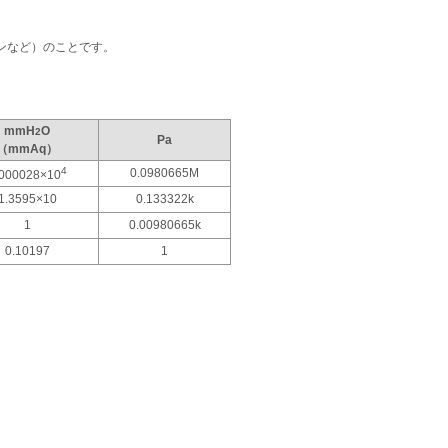
ンなど）のことです。
mmH
O
2
Pa
（mmAq）
4
0.0980665M
.000028×10
1.3595×10
0.133322k
1
0.00980665k
0.10197
1