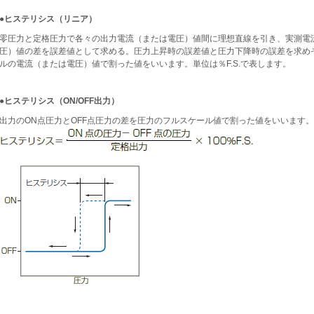
●ヒステリシス（リニア）
零圧力と定格圧力で各々の出力電流（または電圧）値間に理想直線を引き、実測電
圧）値の差を誤差値として求める。圧力上昇時の誤差値と圧力下降時の誤差を求め
ルの電流（または電圧）値で割った値をいいます。単位は％F.S.で表します。
●ヒステリシス（ON/OFF出力）
出力のON点圧力とOFF点圧力の差を圧力のフルスケール値で割った値をいいます。