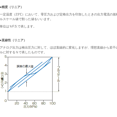
●精度（リニア）
一定温度（23℃）において、零圧力および定格出力を印加したときの出力電流の規格
ルスケール値で割った値をいいます。
単位は％F.S.で表します。
●直線性（リニア）
アナログ出力は検出圧力に対して、ほぼ直線的に変化しますが、理想直線から若干
ルに対する％で表したものです。