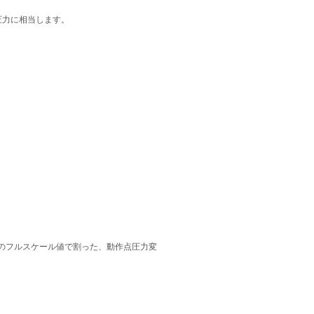
圧力に相当します。
のフルスケール値で割った、動作点圧力変