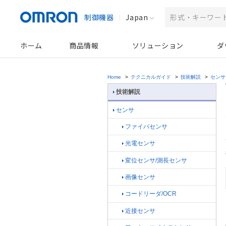
制御機器
Japan
ホーム
商品情報
ソリューション
ダ
Home
>
テクニカルガイド
>
技術解説
>
センサ
技術解説
センサ
ファイバセンサ
光電センサ
変位センサ/測長センサ
画像センサ
コードリーダ/OCR
近接センサ