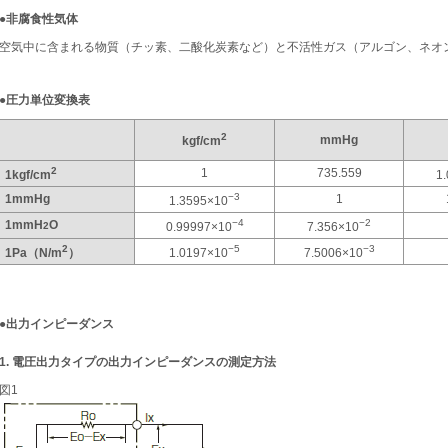
●非腐食性気体
空気中に含まれる物質（チッ素、二酸化炭素など）と不活性ガス（アルゴン、ネオ
●圧力単位変換表
2
mmHg
kgf/cm
2
1
735.559
1kgf/cm
1
−3
1mmHg
1
1.3595×10
−4
−2
1mmH
O
2
0.99997×10
7.356×10
2
−5
−3
1Pa（N/m
）
1.0197×10
7.5006×10
●出力インピーダンス
1. 電圧出力タイプの出力インピーダンスの測定方法
図1