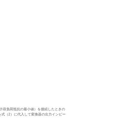
の許容負荷抵抗の最小値）を接続したときの
とを式（2）に代入して変換器の出力インピー