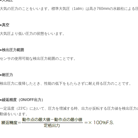
●大気圧
大気の圧力のことをいいます。標準大気圧（1atm）は高さ760mmの水銀柱による
●真空
大気圧より低い圧力の状態をいいます。
●検出圧力範囲
センサの使用可能な検出圧力範囲のことです。
●耐圧力
検出圧力に復帰したとき、性能の低下をもたらさずに耐え得る圧力のことです。
●繰返精度（ON/OFF出力）
一定温度（23℃）において、圧力を増減する時、出力が反転する圧力値を検出圧力
動値をいいます。