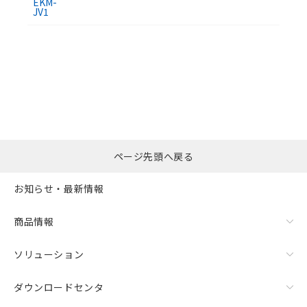
EKM-
JV1
選択したファイルを一
0
ページ先頭へ戻る
括ダウンロード
選択可能容量：
0.0
MB /
100
MB
お知らせ・最新情報
リセット
商品情報
ソリューション
ダウンロードセンタ