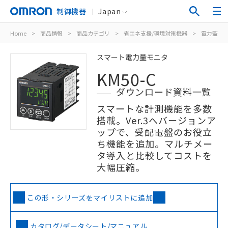
制御機器
Japan
Home
>
商品情報
>
商品カテゴリ
>
省エネ支援/環境対策機器
>
電力監視
スマート電力量モニタ
KM50-C
ダウンロード資料一覧
スマートな計測機能を多数
搭載。Ver.3へバージョンア
ップで、受配電盤のお役立
ち機能を追加。マルチメー
タ導入と比較してコストを
大幅圧縮。
この形・シリーズをマイリストに追加
カタログ/データシート/マニュアル