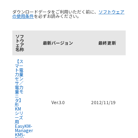
ダウンロードデータをご利用いただく前に、
ソフトウェア
の使用条件
を必ずお読みください。
ソフ
トウ
最新バージョン
最終更新
ェア
名称
ソフトウェアのダウンロード資料一覧
【ス
マー
ト電
力量
セン
サ／
電力
量モ
ニ
タ】
Ver.3.0
2012/11/19
形
KM
シリ
ーズ
用
EasyKM-
Manager
KMS-