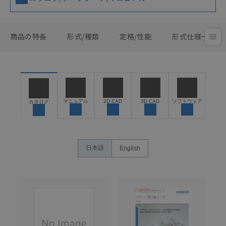
商品の特長
形式/種類
定格/性能
形式仕様一覧
マニュアル
2D CAD
3D CAD
ソフトウェア
カタログ
日本語
English