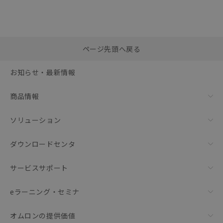
選択したファイルを一
0
ページ先頭へ戻る
括ダウンロード
選択可能容量：
0.0
MB /
100
MB
お知らせ・最新情報
リセット
商品情報
ソリューション
ダウンロードセンタ
サービスサポート
eラーニング・セミナ
オムロンの提供価値