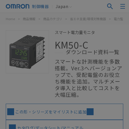
制御機器
Japan
Home
>
商品情報
>
商品カテゴリ
>
省エネ支援/環境対策機器
>
電力監視
スマート電力量モニタ
KM50-C
ダウンロード資料一覧
スマートな計測機能を多数
搭載。Ver.3へバージョンア
ップで、受配電盤のお役立
ち機能を追加。マルチメー
タ導入と比較してコストを
大幅圧縮。
この形・シリーズをマイリストに追加
カタログ/データシート/マニュアル