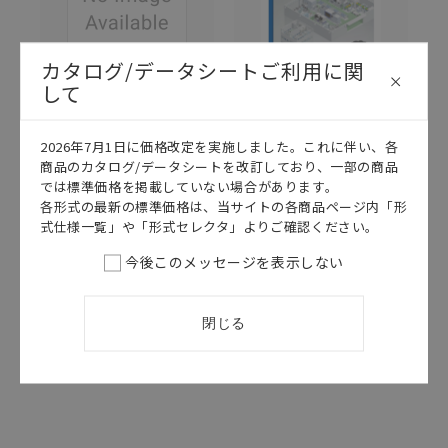
カタログ/データシートご利用に関
して
このカタログを選択
このカタログを選択
カタログ
日本語
カタログ
日本語
2026年7月1日に価格改定を実施しました。これに伴い、各
商品のカタログ/データシートを改訂しており、一部の商品
KANC-020G
KANC-020E
では標準価格を掲載していない場合があります。
KM50 カタログ
KM50 カタログ
各形式の最新の標準価格は、当サイトの各商品ページ内「形
（2026年1月以
（2025年12月
式仕様一覧」や「形式セレクタ」よりご確認ください。
降ご注文分）
以前ご注文分／
注：一部機種の
2026/07/01
更新
今後このメッセージを表示しない
UL認証状況が
現在と異なりま
す）
閉じる
2025/04/01
更新