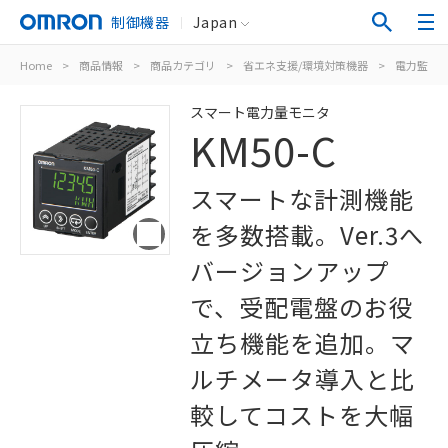
制御機器
Japan
Home
>
商品情報
>
商品カテゴリ
>
省エネ支援/環境対策機器
>
電力監視
スマート電力量モニタ
KM50-C
スマートな計測機能
を多数搭載。Ver.3へ
バージョンアップ
で、受配電盤のお役
立ち機能を追加。マ
ルチメータ導入と比
較してコストを大幅