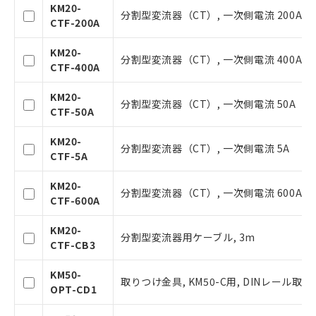
ご利用ください。
KM20-
分割型変流器（CT）, 一次側電流 200A
CTF-200A
本サービスは、当社制御機器事業取扱
商品の当社在庫状況および標準価格(税
KM20-
分割型変流器（CT）, 一次側電流 400A
抜)を提供させていただくものです。
CTF-400A
当社制御機器事業取扱商品の中には、
本サービスの対象外となる商品もある
KM20-
分割型変流器（CT）, 一次側電流 50A
ことをご了承ください。
CTF-50A
在庫状況および標準価格照会結果は、
記載している更新日時点での社内デー
KM20-
分割型変流器（CT）, 一次側電流 5A
タに基づき作成されるものであり、閲
CTF-5A
記
説明
覧された時点での実際の在庫および標
号
準価格とは異なる場合があることをご
KM20-
分割型変流器（CT）, 一次側電流 600A
了承ください。
CTF-600A
○
一定数以上の在庫あり
正式な納期状況および標準価格はお客
様のお取引先、またはお客様担当のオ
KM20-
分割型変流器用ケーブル, 3m
ムロン制御機器販売店・当社販売員に
△
一定数には満たないが在庫あり
CTF-CB3
ご相談ください。
オムロン制御機器販売店や当社販売拠
KM50-
－
在庫なし(最新の在庫状況につ
取りつけ金具, KM50-C用, DINレール取
点は「
販売ネットワーク
」をご確認
OPT-CD1
いては、お客様のお取引先、ま
ください。
たはお客様担当のオムロン制御
在庫状況および標準価格結果を当社の