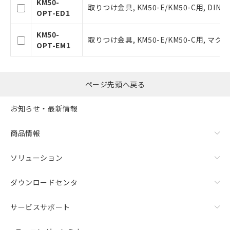
KM50-
機器販売店・当社販売員にご確
取りつけ金具, KM50-E/KM50-C用, DI
事前の承諾なく第三者に漏洩または開
OPT-ED1
認ください)
示しないようお願いします。
マイパーツ機能（部品リスト作成サー
KM50-
空
受注生産機種、また在庫状況の
取りつけ金具, KM50-E/KM50-C用, マ
ビス）をご利用いただくには、I-Web
OPT-EM1
白
情報を公開していない機種
メンバーズにご登録されている必要が
あります。
お客様が当ウェブサイト上で当社にご
ページ先頭へ戻る
登録された部品リストについて、当社
および当社の共同利用者が、当社の製
品・サービスに関するお客様との取
お知らせ・最新情報
引・商談に必要な範囲で利用すること
をご了承ください。
商品情報
※当社の共同利用者とは、
"個人情報
の共同利用に関して"
の「1.共同利
ソリューション
用者の範囲」に記載されている法人を
指します。
ダウンロードセンタ
サービスサポート