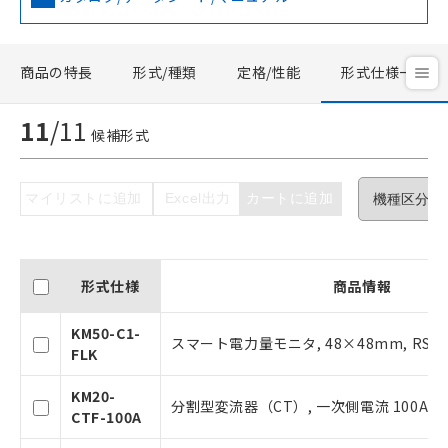
商品の特長
形式/種類
定格/性能
形式仕様一覧
11
/
11
候補形式
マイリストに追加
Excel出力
カートに追加
形式仕様
商品情報
KM50-C1-
スマート電力量モニタ, 48×48mm, RS-4
FLK
ご利用条件
KM20-
分割型変流器（CT）, 一次側電流 100A
CTF-100A
以下の条件をお読みいただき、同意のうえ