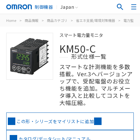
制御機器
Japan
Home
>
商品情報
>
商品カテゴリ
>
省エネ支援/環境対策機器
>
電力監視
スマート電力量モニタ
KM50-C
形式仕様一覧
スマートな計測機能を多数
搭載。Ver.3へバージョンア
ップで、受配電盤のお役立
ち機能を追加。マルチメー
タ導入と比較してコストを
大幅圧縮。
この形・シリーズをマイリストに追加
カタログ/データシート/マニュアル