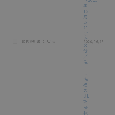
年
12
月
以
前
ご
注
この資料を選択
取扱説明書（現品票）
2020/06/15
文
分
／
注：
一
部
機
種
の
UL
認
証
状