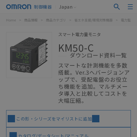
制御機器
Japan
Home
>
商品情報
>
商品カテゴリ
>
省エネ支援/環境対策機器
>
電力監視
スマート電力量モニタ
KM50-C
ダウンロード資料一覧
スマートな計測機能を多数
搭載。Ver.3へバージョンア
ップで、受配電盤のお役立
ち機能を追加。マルチメー
タ導入と比較してコストを
大幅圧縮。
この形・シリーズをマイリストに追加
カタログ/データシート/マニュアル