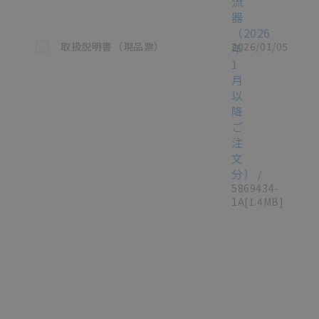
流
器
（2026
この資料を選択
取扱説明書（現品票）
2026/01/05
年
1
月
以
降
ご
注
文
分）
/
5869434-
1A
[1.4MB]