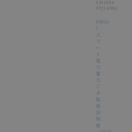
5341684-
0D
[1.6MB]
KM50-
C
ス
マ
ー
ト
電
力
量
モ
ニ
タ
取
扱
説
明
書
（2025