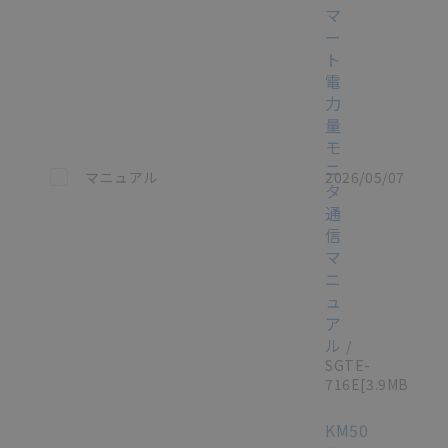
マ
ー
ト
電
力
量
モ
ニ
この資料を選択
マニュアル
2026/05/07
タ
通
信
マ
ニ
ュ
ア
ル
/
SGTE-
716E
[3.9MB]
KM50