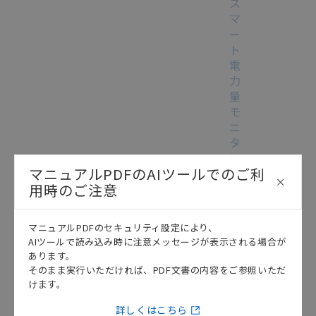
ス
マ
ー
ト
電
力
量
モ
ニ
タ
編
マニュアルPDFのAIツールでのご利
CJ
用時のご注意
シ
リ
ー
マニュアルPDFのセキュリティ設定により、
ズ
AIツールで読み込み時に注意メッセージが表示される場合が
この資料を選択
テクニカルガイド
2014/07/29
汎
あります。
用
そのまま実行いただければ、PDF文書の内容をご参照いただ
シ
けます。
リ
詳しくはこちら
ア