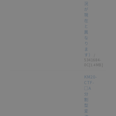
況
が
現
在
と
異
な
り
ま
す）
/
5341684-
0C
[1.4MB]
KM20-
CTF-
□A
分
割
型
変