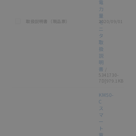
電
力
量
この資料を選択
取扱説明書（現品票）
2020/09/01
モ
ニ
タ
取
扱
説
明
書
/
5341730-
7D
[979.1KB]
KM50-
C
ス
マ
ー
ト
電