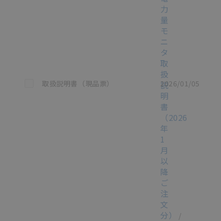
力
量
モ
ニ
タ
取
扱
この資料を選択
取扱説明書（現品票）
2026/01/05
説
明
書
（2026
年
1
月
以
降
ご
注
文
分）
/