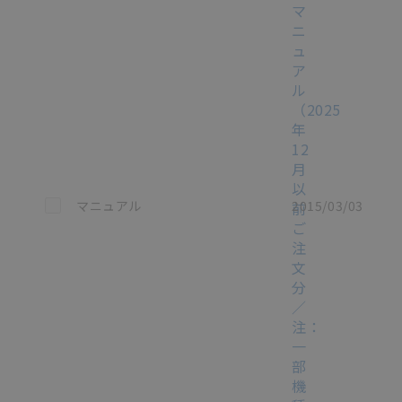
マ
ニ
ュ
ア
ル
（2025
年
12
月
以
この資料を選択
マニュアル
2015/03/03
前
ご
注
文
分
／
注：
一
部
機