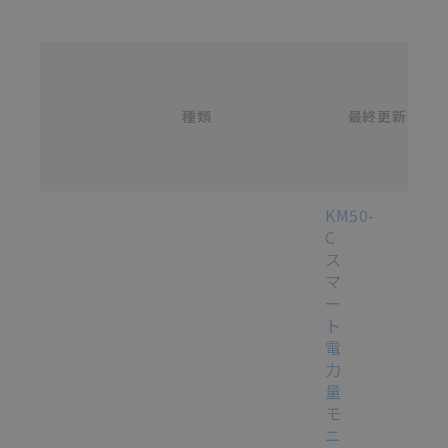
名
称
/
カ
種類
タ
最終更新
選択
ロ
グ
番
号
各種マニュアル・テクニカルガイド・取扱説明書のダウンロード
KM50-
C
ス
マ
ー
ト
電
力
量
モ
ニ