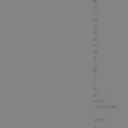
種
の
UL
認
証
状
況
が
現
在
と
異
な
り
ま
す）
/
SGTE-
714D
[2.7MB]
KM50
ス