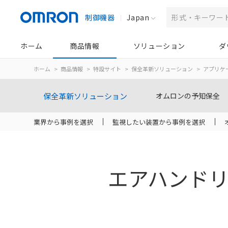
制御機器
Japan
ホーム
商品情報
ソリューション
ダ
ホーム
商品情報
特設サイト
保全革新ソリューション
アプリケ
保全革新
ソリューション
オムロンの予知保全
業界から事例を選択
監視したい装置から事例を選択
エアハンド