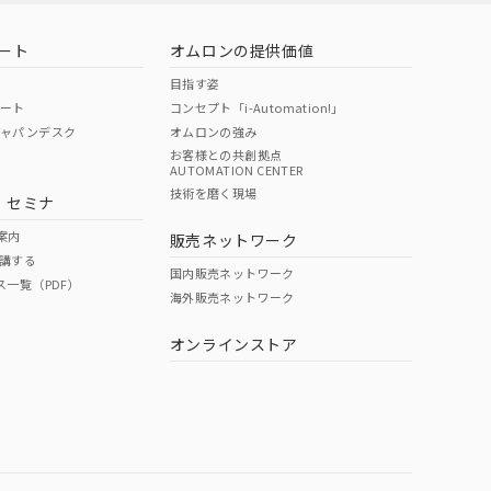
ート
オムロンの提供価値
目指す姿
ポート
コンセプト「i-Automation!」
ジャパンデスク
オムロンの強み
お客様との共創拠点
AUTOMATION CENTER
技術を磨く現場
・セミナ
案内
販売ネットワーク
講する
国内販売ネットワーク
ス一覧（PDF）
海外販売ネットワーク
オンラインストア