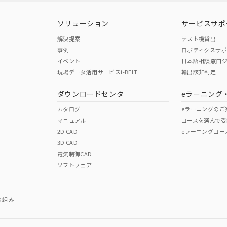
ソリューション
サービスサポ
解決提案
テスト機貸出
事例
ロボティクスサ
イベント
日本語相談窓口
現場データ活用サービスi-BELT
輸出該非判定
ダウンロードセンタ
eラーニング
カタログ
eラーニングのご
マニュアル
コースを選んで受
2D CAD
eラーニングコー
3D CAD
電気制御CAD
ソフトウェア
り組み