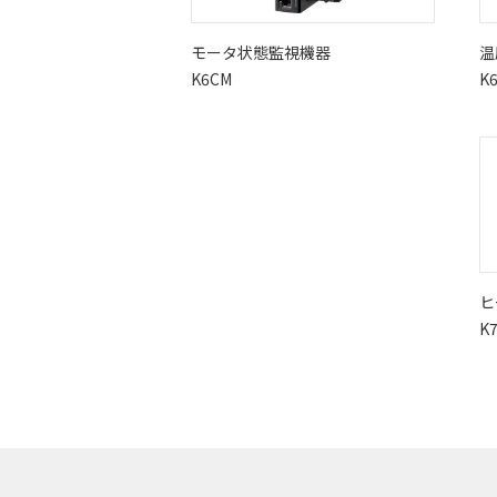
モータ状態監視機器
温
K6CM
K
ヒ
K