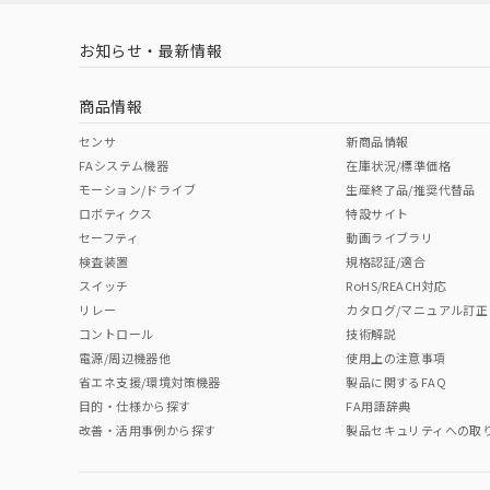
お知らせ・最新情報
商品情報
センサ
新商品情報
FAシステム機器
在庫状況/標準価格
モーション/ドライブ
生産終了品/推奨代替品
ロボティクス
特設サイト
セーフティ
動画ライブラリ
検査装置
規格認証/適合
スイッチ
RoHS/REACH対応
リレー
カタログ/マニュアル訂正
コントロール
技術解説
電源/周辺機器他
使用上の注意事項
省エネ支援/環境対策機器
製品に関するFAQ
目的・仕様から探す
FA用語辞典
改善・活用事例から探す
製品セキュリティへの取