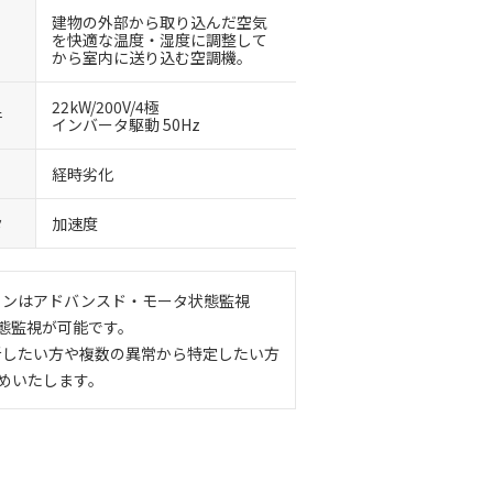
建物の外部から取り込んだ空気
を快適な温度・湿度に調整して
から室内に送り込む空調機。
22kW/200V/4極
件
インバータ駆動 50Hz
経時劣化
タ
加速度
ョンはアドバンスド・モータ状態監視
状態監視が可能です。
析したい方や複数の異常から特定したい方
すめいたします。