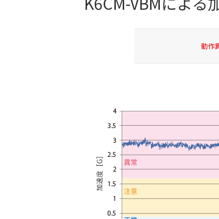
K6CM-VBMによる
動作