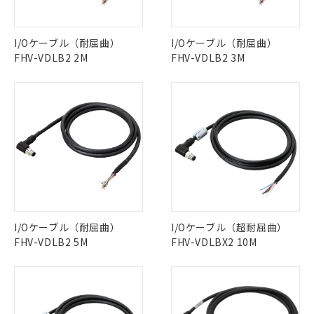
I/Oケーブル（耐屈曲）
I/Oケーブル（耐屈曲）
※1 対応状況
FHV-VDLB2 2M
FHV-VDLB2 3M
対応済み：EU RoHS指令（10物質）の
非含有に対応した製品が提供可能な商品で
す。
対応予定：EU RoHS指令（10物質）の非含
ご利用条件
有に対応した製品に切り替える予定のある
商品です。
対応予定なし：EU RoHS指令（10物質）の
以下の条件をお読みいただき、同意のうえ
非含有に非対応の商品で、対応品を出す予
ご利用ください。
定はありません。
調査・確認中：EU RoHS指令（10物質）の
本サービスは、当社制御機器事業取扱
※1 中国RoHS○×表
I/Oケーブル（耐屈曲）
I/Oケーブル（超耐屈曲）
非含有の対応状況を調査中または確認中の
商品の当社在庫状況および標準価格
FHV-VDLB2 5M
FHV-VDLBX2 10M
商品です。
(税抜)を提供させていただくもので
「○」：最大均質材料含有率が中国RoHSの
非該当品：ライセンス料など無形物で、有
す。
基準値以下であることを示します。
害物質有無と関係のない商品です。
当社制御機器事業取扱商品の中には、
「×」：最大均質材料含有率が中国RoHSの
仕入先様の事情により、非含有部品として
本サービスの対象外となる商品もある
基準値を超えていることを示します。
いたものが、含有品と判明した場合などや
当社は、これら貴社製品のうち、外国
ことをご了承ください。