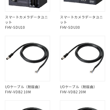
中国 RoHS表
※1 ※2
この製品の規格認証/適合状況ページへ
Pb
Hg
Cd
Cr(VI)
スマートカメラデータユニ
スマートカメラデータユニ
その他の認証はこちらのページからご検索ください
ット
ット
FHV-SDU10
FHV-SDU30
X
O
O
O
"対応済み"や非含有の記載がされた商品であっても、流通
在庫等で未対応品が混在する可能性があります。
非含有品が必要な際は、弊社営業部門もしくは販売店へお
問い合わせください。
この製品のRoHS/REACH対応状況ページへ
I/Oケーブル（耐屈曲）
I/Oケーブル（耐屈曲）
FHV-VDB2 10M
FHV-VDB2 20M