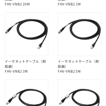
登録された部品リストについて、当社
FHV-VNB2 20M
FHV-VNB2 2M
および当社の共同利用者が、当社の製
下記の非含有証明書をダウンロードするこ
品・サービスに関するお客様との取
とができます。
合意する
キャンセル
引・商談に必要な範囲で利用すること
をご了承ください。
EU RoHS指令（10物質）の非含有証明書
※当社の共同利用者とは、
"個人情報
51物質の非含有証明書（当社基準）
の共同利用に関して"
の「1.共同利
※本証明書は発行日時点で非含有を証明す
用者の範囲」に記載されている法人を
るもので、過去に遡って非含有を証明する
指します。
ものではありません。
また、RoHS指令のフタル酸エステル類４
物質の対応では、対応完了までの期間は出
荷製品に未対応品が混在することから備考
イーサネットケーブル（耐
イーサネットケーブル（耐
欄に対応日を記載しておりました。
屈曲）
屈曲）
既に当社にて対応品への在庫切替を完了
FHV-VNB2 3M
FHV-VNB2 5M
していることから、特段のことがない限
り、2022年1月12日より割愛しておりま
す。