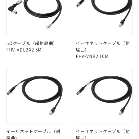
「－」：未確認です。当社販売部門へお問
むを得ず変更することがあります。
為替および外国貿易法に定める商品
在庫状況および標準価格照会結果は、
い合わせください。
（以下｢規制貨物等」という）を輸出
記載している更新日時点での社内デー
*EU RoHS指令（10物質）：
または国外への提供する場合は、日本
記
タに基づき作成されるものであり、閲
説明
鉛(Pb) 1000ppm以下、 水銀(Hg) 1000ppm以下、 カド
*中国RoHS10物質の基準値 (GB/T26572)：
国政府の輸出許可(または役務取引許
号
覧された時点での実際の在庫および標
ミウム(Cd) 100ppm以下、
Pb(鉛) :1000ppm、 Hg(水銀) : 1000ppm、 Cd(カドミウ
可)を取得するなどの必要な手続きを
六価クロム(Cr(Ⅵ)) 1000ppm以下、ポリ臭化ビフェニル
ム) : 100ppm、
準価格とは異なる場合があることをご
類(PBB) 1000ppm以下、ポリ臭化ジフェニルエーテル類
Cr(Ⅵ)(六価クロム) : 1000ppm、 PBBs(ポリ臭化ビフェ
とります。
了承ください。
(PBDE) 1000ppm以下、フタル酸ビス(2-エチルヘキシ
○
一定数以上の在庫あり
ニル類) : 1000ppm、 PBDEs(ポリ臭化ジフェニルエーテ
当社は規制貨物を破棄する場合は、完
ル) (DEHP)(別名：DOP) 1000ppm以下、フタル酸ブチ
I/Oケーブル（超耐屈曲）
イーサネットケーブル（耐
正式な納期状況および標準価格はお客
ル類) : 1000ppm、
ルベンジル（BBP） 1000ppm以下、フタル酸ジブチル
全に破砕するなど、違法に輸出されな
DBP(フタル酸ジブチル) : 1000ppm、 DIBP(フタル酸ジ
FHV-VDLBX2 5M
屈曲）
様のお取引先、またはお客様担当のオ
（DBP） 1000ppm以下、フタル酸ジイソブチル
イソブチル) : 1000ppm、 BBP(フタル酸ブチルベンジ
△
一定数には満たないが在庫あり
いよう必要な手段を講じます。
FHV-VNB2 10M
ムロン制御機器販売店・当社販売員に
(DIBP) 1000ppm以下
ル) : 1000ppm、
当社は貴社製品を、核兵器、ミサイ
但し、RoHS指令で産業用監視および制御機器に対する
DEHP(フタル酸ビス(2-エチルヘキシル)) : 1000ppm
ご相談ください。
適用除外項目は除く。
ル、化学兵器、生物兵器またはその他
－
在庫なし(最新の在庫状況につ
オムロン制御機器販売店や当社販売拠
フタル酸エステル類の４物質については閾値を超える意
武器並びにこれらの製造装置等に一切
いては、お客様のお取引先、ま
図的な使用がないことを確認しています。
点は「
販売ネットワーク
」をご確認
※2 環境保護使用期限
使用いたしません。
たはお客様担当のオムロン制御
ください。
当社は、貴社製品を第三者に販売する
機器販売店・当社販売員にご確
在庫状況および標準価格結果を当社の
※2 対応予定月
「ｅ」：有害物質（10物質）のすべてが基
場合は、上記1、2および3の内容を当
認ください)
事前の承諾なく第三者に漏洩または開
準値以下であることを示します。
該第三者に通知します。また当社は、
示しないようお願いします。
部品在庫の切り替え状況などにより、予定
「10」：通常の使用状況下において有害物
販売先および販売に係わる関係者が違
マイパーツ機能（部品リスト作成サー
空
受注生産機種、また在庫状況の
月が前後することがあります。
質が外部に漏えいし、環境に深刻な影響を
法に輸出するおそれがある場合は、取
ビス）をご利用いただくには、I-Web
白
情報を公開していない機種
及ぼさない年数を意味します。
り引きをいたしません。
メンバーズにご登録されている必要が
「－」：未確認です。当社販売部門へお問
あります。
イーサネットケーブル（耐
イーサネットケーブル（耐
い合わせください。
お客様が当ウェブサイト上で当社にご
屈曲）
屈曲）
※3 非含有証明書ダウンロード