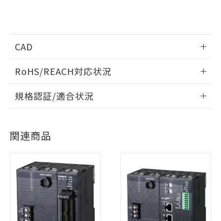
CAD
情報更新：2023/4/3
RoHS/REACH対応状況
ログイン/会員登録いただくと、CADデータをダウンロー
情報更新：2026/7/29
規格認証/適合状況
ドすることができます。
EU RoHS
注意事項・凡例
UL認証
CSA認証
CEマーキング
ログイン/会員登録
関連商品
No
No
Yes
対応状況
対応予定月
※1
※2
対応済み
ダウンロードデータをご利用いただく前に、以下を必ずお読
LR型式承認
DNV型式承認
BV型式承認
KR型式承
みください。
（イギリス
（ノルウェー
（フランス
（韓国
ソフトウェアの使用条件
船舶規格）
船舶規格）
船舶規格）
船舶規格
中国 RoHS
注意事項・凡例
No
No
No
No