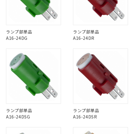
対応予定なし：EU RoHS指令（10物質）の
以下の条件をお読みいただき、同意のうえ
非含有に非対応の商品で、対応品を出す予
ご利用ください。
定はありません。
調査・確認中：EU RoHS指令（10物質）の
本サービスは、当社制御機器事業取扱
※1 中国RoHS○×表
非含有の対応状況を調査中または確認中の
商品の当社在庫状況および標準価格
ランプ部単品
ランプ部単品
商品です。
(税抜)を提供させていただくもので
A16-24DG
A16-24DR
「○」：最大均質材料含有率が中国RoHSの
非該当品：ライセンス料など無形物で、有
す。
基準値以下であることを示します。
害物質有無と関係のない商品です。
当社制御機器事業取扱商品の中には、
「×」：最大均質材料含有率が中国RoHSの
仕入先様の事情により、非含有部品として
本サービスの対象外となる商品もある
基準値を超えていることを示します。
いたものが、含有品と判明した場合などや
当社は、これら貴社製品のうち、外国
ことをご了承ください。
「－」：未確認です。当社販売部門へお問
むを得ず変更することがあります。
為替および外国貿易法に定める商品
在庫状況および標準価格照会結果は、
い合わせください。
（以下｢規制貨物等」という）を輸出
記載している更新日時点での社内デー
*EU RoHS指令（10物質）：
または国外への提供する場合は、日本
記
タに基づき作成されるものであり、閲
説明
鉛(Pb) 1000ppm以下、 水銀(Hg) 1000ppm以下、 カド
*中国RoHS10物質の基準値 (GB/T26572)：
国政府の輸出許可(または役務取引許
号
覧された時点での実際の在庫および標
ミウム(Cd) 100ppm以下、
Pb(鉛) :1000ppm、 Hg(水銀) : 1000ppm、 Cd(カドミウ
可)を取得するなどの必要な手続きを
六価クロム(Cr(Ⅵ)) 1000ppm以下、ポリ臭化ビフェニル
ム) : 100ppm、
準価格とは異なる場合があることをご
類(PBB) 1000ppm以下、ポリ臭化ジフェニルエーテル類
Cr(Ⅵ)(六価クロム) : 1000ppm、 PBBs(ポリ臭化ビフェ
とります。
了承ください。
(PBDE) 1000ppm以下、フタル酸ビス(2-エチルヘキシ
○
一定数以上の在庫あり
ニル類) : 1000ppm、 PBDEs(ポリ臭化ジフェニルエーテ
当社は規制貨物を破棄する場合は、完
ル) (DEHP)(別名：DOP) 1000ppm以下、フタル酸ブチ
正式な納期状況および標準価格はお客
ル類) : 1000ppm、
ルベンジル（BBP） 1000ppm以下、フタル酸ジブチル
全に破砕するなど、違法に輸出されな
DBP(フタル酸ジブチル) : 1000ppm、 DIBP(フタル酸ジ
ランプ部単品
ランプ部単品
様のお取引先、またはお客様担当のオ
（DBP） 1000ppm以下、フタル酸ジイソブチル
イソブチル) : 1000ppm、 BBP(フタル酸ブチルベンジ
△
一定数には満たないが在庫あり
いよう必要な手段を講じます。
A16-24DSG
A16-24DSR
ムロン制御機器販売店・当社販売員に
(DIBP) 1000ppm以下
ル) : 1000ppm、
当社は貴社製品を、核兵器、ミサイ
但し、RoHS指令で産業用監視および制御機器に対する
DEHP(フタル酸ビス(2-エチルヘキシル)) : 1000ppm
ご相談ください。
適用除外項目は除く。
ル、化学兵器、生物兵器またはその他
－
在庫なし(最新の在庫状況につ
オムロン制御機器販売店や当社販売拠
フタル酸エステル類の４物質については閾値を超える意