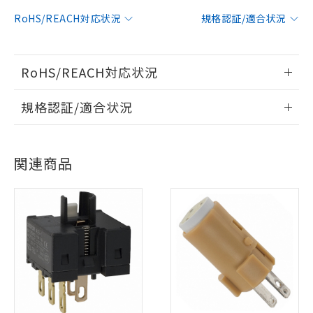
RoHS/REACH対応状況
規格認証/適合状況
RoHS/REACH対応状況
情報更新：2026/7/29
規格認証/適合状況
EU RoHS
注意事項・凡例
UL認証
CSA認証
CEマーキング
関連商品
No
No
N/A
対応状況
対応予定月
※1
※2
対応済み
LR型式承認
DNV型式承認
BV型式承認
KR型式承
（イギリス
（ノルウェー
（フランス
（韓国
船舶規格）
船舶規格）
船舶規格）
船舶規格
中国 RoHS
注意事項・凡例
No
No
No
No
中国 RoHS表
※1 ※2