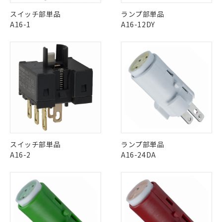
この製品の規格認証/適合状況ページへ
Pb
Hg
Cd
Cr(VI)
スイッチ部単品
ランプ部単品
その他の認証はこちらのページからご検索ください
A16-1
A16-12DY
O
O
O
O
"対応済み"や非含有の記載がされた商品であっても、流通
在庫等で未対応品が混在する可能性があります。
非含有品が必要な際は、弊社営業部門もしくは販売店へお
問い合わせください。
この製品のRoHS/REACH対応状況ページへ
※1 対応状況
スイッチ部単品
ランプ部単品
A16-2
A16-24DA
対応済み：EU RoHS指令（10物質）の
非含有に対応した製品が提供可能な商品で
す。
対応予定：EU RoHS指令（10物質）の非含
ご利用条件
有に対応した製品に切り替える予定のある
商品です。