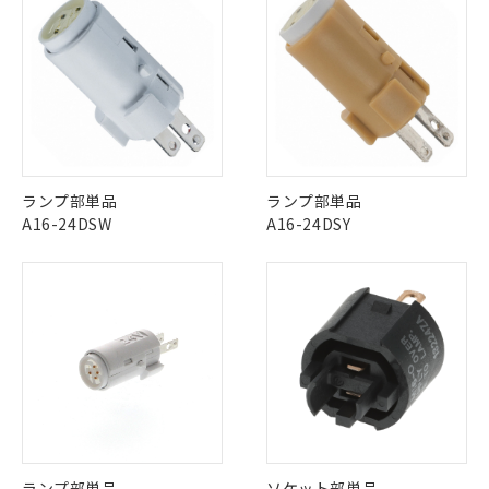
武器並びにこれらの製造装置等に一切
いては、お客様のお取引先、ま
図的な使用がないことを確認しています。
点は「
販売ネットワーク
」をご確認
※2 環境保護使用期限
使用いたしません。
たはお客様担当のオムロン制御
ください。
当社は、貴社製品を第三者に販売する
機器販売店・当社販売員にご確
在庫状況および標準価格結果を当社の
※2 対応予定月
「ｅ」：有害物質（10物質）のすべてが基
場合は、上記1、2および3の内容を当
認ください)
事前の承諾なく第三者に漏洩または開
準値以下であることを示します。
該第三者に通知します。また当社は、
示しないようお願いします。
部品在庫の切り替え状況などにより、予定
「10」：通常の使用状況下において有害物
販売先および販売に係わる関係者が違
マイパーツ機能（部品リスト作成サー
空
受注生産機種、また在庫状況の
月が前後することがあります。
質が外部に漏えいし、環境に深刻な影響を
法に輸出するおそれがある場合は、取
ビス）をご利用いただくには、I-Web
白
情報を公開していない機種
及ぼさない年数を意味します。
り引きをいたしません。
メンバーズにご登録されている必要が
「－」：未確認です。当社販売部門へお問
あります。
ランプ部単品
ランプ部単品
い合わせください。
お客様が当ウェブサイト上で当社にご
A16-24DSW
A16-24DSY
※3 非含有証明書ダウンロード
登録された部品リストについて、当社
および当社の共同利用者が、当社の製
下記の非含有証明書をダウンロードするこ
品・サービスに関するお客様との取
とができます。
合意する
キャンセル
引・商談に必要な範囲で利用すること
をご了承ください。
EU RoHS指令（10物質）の非含有証明書
※当社の共同利用者とは、
"個人情報
51物質の非含有証明書（当社基準）
の共同利用に関して"
の「1.共同利
※本証明書は発行日時点で非含有を証明す
用者の範囲」に記載されている法人を
るもので、過去に遡って非含有を証明する
指します。
ものではありません。
また、RoHS指令のフタル酸エステル類４
物質の対応では、対応完了までの期間は出
ランプ部単品
ソケット部単品