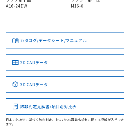
荷製品に未対応品が混在することから備考
A16-24DW
M16-0
欄に対応日を記載しておりました。
既に当社にて対応品への在庫切替を完了
していることから、特段のことがない限
り、2022年1月12日より割愛しておりま
す。
カタログ/データシート/マニュアル
2D CADデータ
3D CADデータ
該非判定見解書/項目別対比表
日本の外為法に基づく該非判定、およびEAR再輸出規制に関する見解が入手でき
ます。