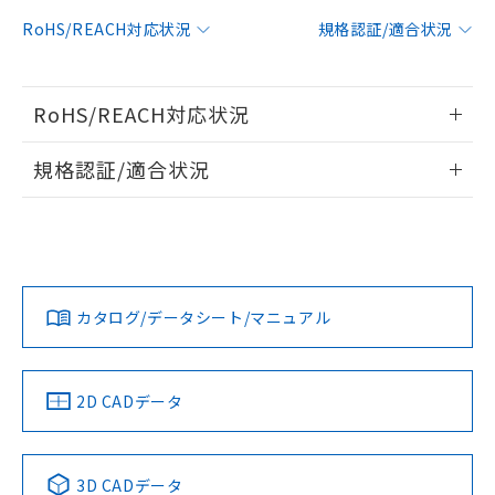
対応予定：EU RoHS指令（10物質）の非含
RoHS/REACH対応状況
規格認証/適合状況
ご利用条件
有に対応した製品に切り替える予定のある
商品です。
対応予定なし：EU RoHS指令（10物質）の
以下の条件をお読みいただき、同意のうえ
RoHS/REACH対応状況
非含有に非対応の商品で、対応品を出す予
ご利用ください。
定はありません。
情報更新：2026/7/29
調査・確認中：EU RoHS指令（10物質）の
規格認証/適合状況
本サービスは、当社制御機器事業取扱
※1 中国RoHS○×表
非含有の対応状況を調査中または確認中の
商品の当社在庫状況および標準価格
EU RoHS
注意事項・凡例
商品です。
(税抜)を提供させていただくもので
UL認証
CSA認証
CEマーキング
「○」：最大均質材料含有率が中国RoHSの
非該当品：ライセンス料など無形物で、有
す。
基準値以下であることを示します。
害物質有無と関係のない商品です。
当社制御機器事業取扱商品の中には、
No
No
N/A
「×」：最大均質材料含有率が中国RoHSの
仕入先様の事情により、非含有部品として
対応状況
対応予定月
※1
※2
本サービスの対象外となる商品もある
基準値を超えていることを示します。
いたものが、含有品と判明した場合などや
当社は、これら貴社製品のうち、外国
ことをご了承ください。
カタログ/データシート/マニュアル
「－」：未確認です。当社販売部門へお問
むを得ず変更することがあります。
対応済み
為替および外国貿易法に定める商品
在庫状況および標準価格照会結果は、
い合わせください。
（以下｢規制貨物等」という）を輸出
LR型式承認
DNV型式承認
BV型式承認
KR型式承
記載している更新日時点での社内デー
*EU RoHS指令（10物質）：
または国外への提供する場合は、日本
（イギリス
（ノルウェー
（フランス
（韓国
記
タに基づき作成されるものであり、閲
説明
鉛(Pb) 1000ppm以下、 水銀(Hg) 1000ppm以下、 カド
*中国RoHS10物質の基準値 (GB/T26572)：
船舶規格）
船舶規格）
船舶規格）
船舶規格
国政府の輸出許可(または役務取引許
中国 RoHS
注意事項・凡例
2D CADデータ
号
覧された時点での実際の在庫および標
ミウム(Cd) 100ppm以下、
Pb(鉛) :1000ppm、 Hg(水銀) : 1000ppm、 Cd(カドミウ
可)を取得するなどの必要な手続きを
六価クロム(Cr(Ⅵ)) 1000ppm以下、ポリ臭化ビフェニル
ム) : 100ppm、
準価格とは異なる場合があることをご
No
類(PBB) 1000ppm以下、ポリ臭化ジフェニルエーテル類
No
No
No
Cr(Ⅵ)(六価クロム) : 1000ppm、 PBBs(ポリ臭化ビフェ
とります。
了承ください。
(PBDE) 1000ppm以下、フタル酸ビス(2-エチルヘキシ
○
一定数以上の在庫あり
ニル類) : 1000ppm、 PBDEs(ポリ臭化ジフェニルエーテ
当社は規制貨物を破棄する場合は、完
ル) (DEHP)(別名：DOP) 1000ppm以下、フタル酸ブチ
中国 RoHS表
※1 ※2
正式な納期状況および標準価格はお客
ル類) : 1000ppm、
3D CADデータ
ルベンジル（BBP） 1000ppm以下、フタル酸ジブチル
全に破砕するなど、違法に輸出されな
DBP(フタル酸ジブチル) : 1000ppm、 DIBP(フタル酸ジ
様のお取引先、またはお客様担当のオ