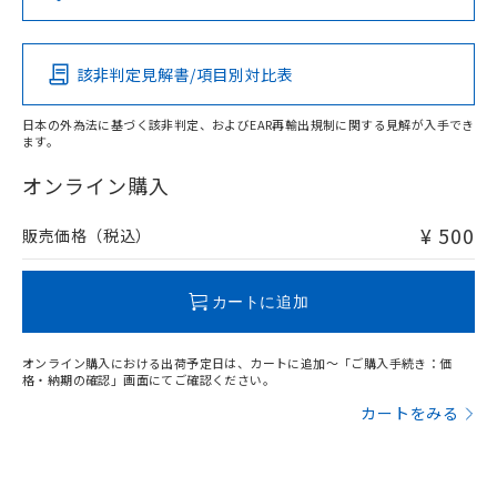
（DBP） 1000ppm以下、フタル酸ジイソブチル
イソブチル) : 1000ppm、 BBP(フタル酸ブチルベンジ
△
一定数には満たないが在庫あり
いよう必要な手段を講じます。
この製品の規格認証/適合状況ページへ
Pb
Hg
Cd
Cr(VI)
ムロン制御機器販売店・当社販売員に
(DIBP) 1000ppm以下
ル) : 1000ppm、
当社は貴社製品を、核兵器、ミサイ
その他の認証はこちらのページからご検索ください
但し、RoHS指令で産業用監視および制御機器に対する
DEHP(フタル酸ビス(2-エチルヘキシル)) : 1000ppm
ご相談ください。
適用除外項目は除く。
ル、化学兵器、生物兵器またはその他
－
在庫なし(最新の在庫状況につ
オムロン制御機器販売店や当社販売拠
フタル酸エステル類の４物質については閾値を超える意
該非判定見解書/項目別対比表
O
O
O
O
武器並びにこれらの製造装置等に一切
いては、お客様のお取引先、ま
図的な使用がないことを確認しています。
点は「
販売ネットワーク
」をご確認
※2 環境保護使用期限
使用いたしません。
たはお客様担当のオムロン制御
ください。
日本の外為法に基づく該非判定、およびEAR再輸出規制に関する見解が入手でき
当社は、貴社製品を第三者に販売する
機器販売店・当社販売員にご確
在庫状況および標準価格結果を当社の
ます。
※2 対応予定月
「ｅ」：有害物質（10物質）のすべてが基
場合は、上記1、2および3の内容を当
"対応済み"や非含有の記載がされた商品であっても、流通
認ください)
事前の承諾なく第三者に漏洩または開
準値以下であることを示します。
該第三者に通知します。また当社は、
在庫等で未対応品が混在する可能性があります。
オンライン購入
示しないようお願いします。
部品在庫の切り替え状況などにより、予定
「10」：通常の使用状況下において有害物
販売先および販売に係わる関係者が違
非含有品が必要な際は、弊社営業部門もしくは販売店へお
マイパーツ機能（部品リスト作成サー
空
受注生産機種、また在庫状況の
月が前後することがあります。
質が外部に漏えいし、環境に深刻な影響を
法に輸出するおそれがある場合は、取
問い合わせください。
ビス）をご利用いただくには、I-Web
¥ 500
販売価格（税込）
白
情報を公開していない機種
及ぼさない年数を意味します。
り引きをいたしません。
メンバーズにご登録されている必要が
「－」：未確認です。当社販売部門へお問
あります。
この製品のRoHS/REACH対応状況ページへ
い合わせください。
お客様が当ウェブサイト上で当社にご
カートに追加
※3 非含有証明書ダウンロード
登録された部品リストについて、当社
および当社の共同利用者が、当社の製
下記の非含有証明書をダウンロードするこ
オンライン購入における出荷予定日は、カートに追加～「ご購入手続き：価
品・サービスに関するお客様との取
格・納期の確認」画面にてご確認ください。
とができます。
合意する
キャンセル
引・商談に必要な範囲で利用すること
カートをみる
をご了承ください。
EU RoHS指令（10物質）の非含有証明書
※当社の共同利用者とは、
"個人情報
51物質の非含有証明書（当社基準）
の共同利用に関して"
の「1.共同利
※本証明書は発行日時点で非含有を証明す
用者の範囲」に記載されている法人を