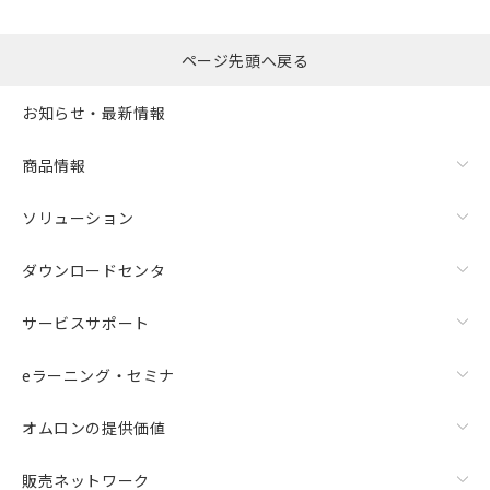
るもので、過去に遡って非含有を証明する
指します。
ものではありません。
また、RoHS指令のフタル酸エステル類４
ページ先頭へ戻る
物質の対応では、対応完了までの期間は出
荷製品に未対応品が混在することから備考
お知らせ・最新情報
欄に対応日を記載しておりました。
既に当社にて対応品への在庫切替を完了
商品情報
していることから、特段のことがない限
り、2022年1月12日より割愛しておりま
す。
ソリューション
ダウンロードセンタ
サービスサポート
eラーニング・セミナ
オムロンの提供価値
販売ネットワーク