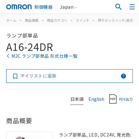
制御機器
Japan
ホーム
>
商品情報
>
商品カテゴリ
>
スイッチ
>
押ボタンスイッチ/表示灯
ランプ部単品
A16-24DR
M2C ランプ部単品 形式仕様一覧
マイリストに追加
日本語
English
PDF出力
商品概要
ランプ部単品, LED, DC24V, 発光色: