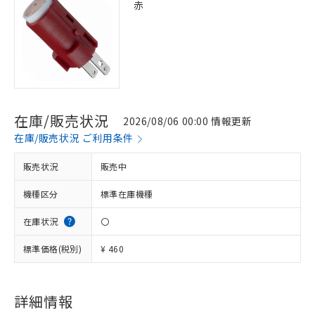
赤
在庫/販売状況
2026/08/06 00:00 情報更新
在庫/販売状況 ご利用条件
販売状況
販売中
機種区分
標準在庫機種
在庫状況
〇
標準価格(税別)
¥ 460
※1 対応状況
対応済み：EU RoHS指令（10物質）の
非含有に対応した製品が提供可能な商品で
詳細情報
す。