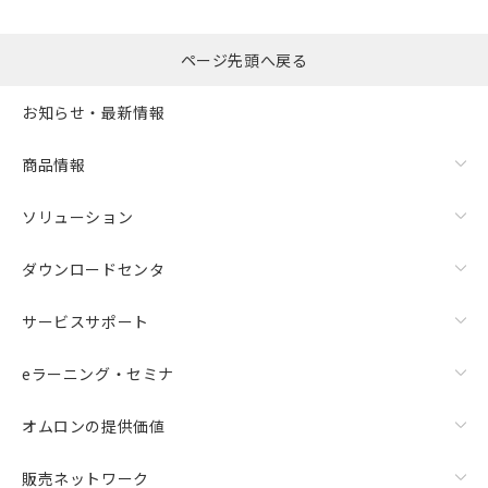
るもので、過去に遡って非含有を証明する
指します。
ものではありません。
また、RoHS指令のフタル酸エステル類４
ページ先頭へ戻る
物質の対応では、対応完了までの期間は出
荷製品に未対応品が混在することから備考
お知らせ・最新情報
欄に対応日を記載しておりました。
既に当社にて対応品への在庫切替を完了
商品情報
していることから、特段のことがない限
り、2022年1月12日より割愛しておりま
す。
ソリューション
ダウンロードセンタ
サービスサポート
eラーニング・セミナ
オムロンの提供価値
販売ネットワーク