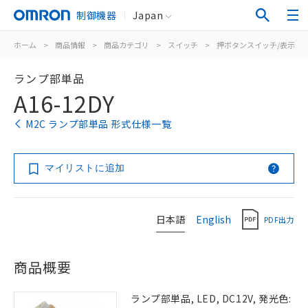
制御機器
Japan
ホーム
>
商品情報
>
商品カテゴリ
>
スイッチ
>
押ボタンスイッチ/表示灯
ランプ部単品
A16-12DY
M2C ランプ部単品 形式仕様一覧
マイリストに追加
日本語
English
PDF出力
商品概要
ランプ部単品, LED, DC12V, 発光色: