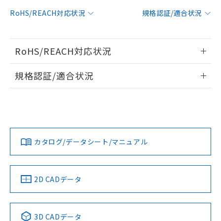
対応予定：EU RoHS指令（10物質）の非含
RoHS/REACH対応状況
規格認証/適合状況
ご利用条件
有に対応した製品に切り替える予定のある
商品です。
対応予定なし：EU RoHS指令（10物質）の
以下の条件をお読みいただき、同意のうえ
RoHS/REACH対応状況
非含有に非対応の商品で、対応品を出す予
ご利用ください。
定はありません。
情報更新：2026/7/29
調査・確認中：EU RoHS指令（10物質）の
規格認証/適合状況
本サービスは、当社制御機器事業取扱
※1 中国RoHS○×表
非含有の対応状況を調査中または確認中の
商品の当社在庫状況および標準価格
EU RoHS
注意事項・凡例
商品です。
(税抜)を提供させていただくもので
UL認証
CSA認証
CEマーキング
「○」：最大均質材料含有率が中国RoHSの
非該当品：ライセンス料など無形物で、有
す。
基準値以下であることを示します。
害物質有無と関係のない商品です。
当社制御機器事業取扱商品の中には、
No
No
N/A
「×」：最大均質材料含有率が中国RoHSの
仕入先様の事情により、非含有部品として
対応状況
対応予定月
※1
※2
本サービスの対象外となる商品もある
基準値を超えていることを示します。
いたものが、含有品と判明した場合などや
当社は、これら貴社製品のうち、外国
ことをご了承ください。
カタログ/データシート/マニュアル
「－」：未確認です。当社販売部門へお問
むを得ず変更することがあります。
対応済み
為替および外国貿易法に定める商品
在庫状況および標準価格照会結果は、
い合わせください。
（以下｢規制貨物等」という）を輸出
LR型式承認
DNV型式承認
BV型式承認
KR型式承
記載している更新日時点での社内デー
*EU RoHS指令（10物質）：
または国外への提供する場合は、日本
（イギリス
（ノルウェー
（フランス
（韓国
記
タに基づき作成されるものであり、閲
説明
鉛(Pb) 1000ppm以下、 水銀(Hg) 1000ppm以下、 カド
*中国RoHS10物質の基準値 (GB/T26572)：
船舶規格）
船舶規格）
船舶規格）
船舶規格
国政府の輸出許可(または役務取引許
中国 RoHS
注意事項・凡例
2D CADデータ
号
覧された時点での実際の在庫および標
ミウム(Cd) 100ppm以下、
Pb(鉛) :1000ppm、 Hg(水銀) : 1000ppm、 Cd(カドミウ
可)を取得するなどの必要な手続きを
六価クロム(Cr(Ⅵ)) 1000ppm以下、ポリ臭化ビフェニル
ム) : 100ppm、
準価格とは異なる場合があることをご
No
類(PBB) 1000ppm以下、ポリ臭化ジフェニルエーテル類
No
No
No
Cr(Ⅵ)(六価クロム) : 1000ppm、 PBBs(ポリ臭化ビフェ
とります。
了承ください。
(PBDE) 1000ppm以下、フタル酸ビス(2-エチルヘキシ
○
一定数以上の在庫あり
ニル類) : 1000ppm、 PBDEs(ポリ臭化ジフェニルエーテ
当社は規制貨物を破棄する場合は、完
ル) (DEHP)(別名：DOP) 1000ppm以下、フタル酸ブチ
中国 RoHS表
※1 ※2
正式な納期状況および標準価格はお客
ル類) : 1000ppm、
3D CADデータ
ルベンジル（BBP） 1000ppm以下、フタル酸ジブチル
全に破砕するなど、違法に輸出されな
DBP(フタル酸ジブチル) : 1000ppm、 DIBP(フタル酸ジ
様のお取引先、またはお客様担当のオ