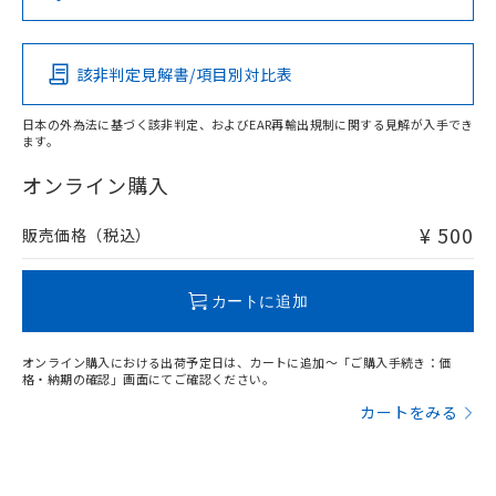
（DBP） 1000ppm以下、フタル酸ジイソブチル
イソブチル) : 1000ppm、 BBP(フタル酸ブチルベンジ
△
一定数には満たないが在庫あり
いよう必要な手段を講じます。
この製品の規格認証/適合状況ページへ
Pb
Hg
Cd
Cr(VI)
ムロン制御機器販売店・当社販売員に
(DIBP) 1000ppm以下
ル) : 1000ppm、
当社は貴社製品を、核兵器、ミサイ
その他の認証はこちらのページからご検索ください
但し、RoHS指令で産業用監視および制御機器に対する
DEHP(フタル酸ビス(2-エチルヘキシル)) : 1000ppm
ご相談ください。
適用除外項目は除く。
ル、化学兵器、生物兵器またはその他
－
在庫なし(最新の在庫状況につ
オムロン制御機器販売店や当社販売拠
フタル酸エステル類の４物質については閾値を超える意
該非判定見解書/項目別対比表
O
O
O
O
武器並びにこれらの製造装置等に一切
いては、お客様のお取引先、ま
図的な使用がないことを確認しています。
点は「
販売ネットワーク
」をご確認
※2 環境保護使用期限
使用いたしません。
たはお客様担当のオムロン制御
ください。
日本の外為法に基づく該非判定、およびEAR再輸出規制に関する見解が入手でき
当社は、貴社製品を第三者に販売する
機器販売店・当社販売員にご確
在庫状況および標準価格結果を当社の
ます。
※2 対応予定月
「ｅ」：有害物質（10物質）のすべてが基
場合は、上記1、2および3の内容を当
"対応済み"や非含有の記載がされた商品であっても、流通
認ください)
事前の承諾なく第三者に漏洩または開
準値以下であることを示します。
該第三者に通知します。また当社は、
在庫等で未対応品が混在する可能性があります。
オンライン購入
示しないようお願いします。
部品在庫の切り替え状況などにより、予定
「10」：通常の使用状況下において有害物
販売先および販売に係わる関係者が違
非含有品が必要な際は、弊社営業部門もしくは販売店へお
マイパーツ機能（部品リスト作成サー
空
受注生産機種、また在庫状況の
月が前後することがあります。
質が外部に漏えいし、環境に深刻な影響を
法に輸出するおそれがある場合は、取
問い合わせください。
ビス）をご利用いただくには、I-Web
¥ 500
販売価格（税込）
白
情報を公開していない機種
及ぼさない年数を意味します。
り引きをいたしません。
メンバーズにご登録されている必要が
「－」：未確認です。当社販売部門へお問
あります。
この製品のRoHS/REACH対応状況ページへ
い合わせください。
お客様が当ウェブサイト上で当社にご
カートに追加
※3 非含有証明書ダウンロード
登録された部品リストについて、当社
および当社の共同利用者が、当社の製
下記の非含有証明書をダウンロードするこ
オンライン購入における出荷予定日は、カートに追加～「ご購入手続き：価
品・サービスに関するお客様との取
格・納期の確認」画面にてご確認ください。
とができます。
合意する
キャンセル
引・商談に必要な範囲で利用すること
カートをみる
をご了承ください。
EU RoHS指令（10物質）の非含有証明書
※当社の共同利用者とは、
"個人情報
51物質の非含有証明書（当社基準）
の共同利用に関して"
の「1.共同利
※本証明書は発行日時点で非含有を証明す
用者の範囲」に記載されている法人を