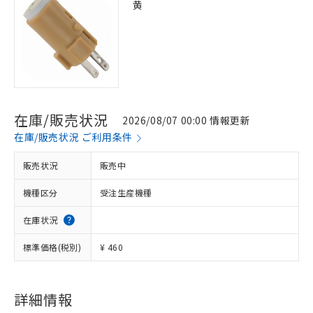
黄
在庫/販売状況
2026/08/07 00:00 情報更新
在庫/販売状況 ご利用条件
販売状況
販売中
機種区分
受注生産機種
在庫状況
標準価格(税別)
¥ 460
※1 対応状況
対応済み：EU RoHS指令（10物質）の
非含有に対応した製品が提供可能な商品で
詳細情報
す。