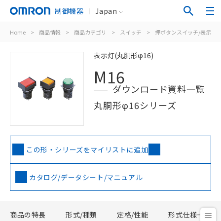
制御機器
Japan
Home
>
商品情報
>
商品カテゴリ
>
スイッチ
>
押ボタンスイッチ/表示灯
表示灯(丸胴形φ16)
M16
ダウンロード資料一覧
丸胴形φ16シリーズ
この形・シリーズをマイリストに追加
カタログ/データシート/マニュアル
商品の特長
形式/種類
定格/性能
形式仕様一覧