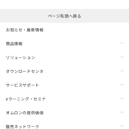
るもので、過去に遡って非含有を証明する
指します。
ものではありません。
また、RoHS指令のフタル酸エステル類４
ページ先頭へ戻る
物質の対応では、対応完了までの期間は出
荷製品に未対応品が混在することから備考
お知らせ・最新情報
欄に対応日を記載しておりました。
既に当社にて対応品への在庫切替を完了
商品情報
していることから、特段のことがない限
り、2022年1月12日より割愛しておりま
す。
ソリューション
ダウンロードセンタ
サービスサポート
eラーニング・セミナ
オムロンの提供価値
販売ネットワーク