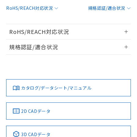
対応予定：EU RoHS指令（10物質）の非含
RoHS/REACH対応状況
規格認証/適合状況
ご利用条件
有に対応した製品に切り替える予定のある
商品です。
対応予定なし：EU RoHS指令（10物質）の
以下の条件をお読みいただき、同意のうえ
RoHS/REACH対応状況
非含有に非対応の商品で、対応品を出す予
ご利用ください。
定はありません。
情報更新：2026/7/29
調査・確認中：EU RoHS指令（10物質）の
規格認証/適合状況
本サービスは、当社制御機器事業取扱
※1 中国RoHS○×表
非含有の対応状況を調査中または確認中の
商品の当社在庫状況および標準価格
EU RoHS
注意事項・凡例
商品です。
(税抜)を提供させていただくもので
UL認証
CSA認証
CEマーキング
「○」：最大均質材料含有率が中国RoHSの
非該当品：ライセンス料など無形物で、有
す。
基準値以下であることを示します。
害物質有無と関係のない商品です。
当社制御機器事業取扱商品の中には、
No
No
N/A
「×」：最大均質材料含有率が中国RoHSの
仕入先様の事情により、非含有部品として
対応状況
対応予定月
※1
※2
本サービスの対象外となる商品もある
基準値を超えていることを示します。
いたものが、含有品と判明した場合などや
当社は、これら貴社製品のうち、外国
ことをご了承ください。
カタログ/データシート/マニュアル
「－」：未確認です。当社販売部門へお問
むを得ず変更することがあります。
対応済み
為替および外国貿易法に定める商品
在庫状況および標準価格照会結果は、
い合わせください。
（以下｢規制貨物等」という）を輸出
LR型式承認
DNV型式承認
BV型式承認
KR型式承
記載している更新日時点での社内デー
*EU RoHS指令（10物質）：
または国外への提供する場合は、日本
（イギリス
（ノルウェー
（フランス
（韓国
記
タに基づき作成されるものであり、閲
説明
鉛(Pb) 1000ppm以下、 水銀(Hg) 1000ppm以下、 カド
*中国RoHS10物質の基準値 (GB/T26572)：
船舶規格）
船舶規格）
船舶規格）
船舶規格
国政府の輸出許可(または役務取引許
中国 RoHS
注意事項・凡例
2D CADデータ
号
覧された時点での実際の在庫および標
ミウム(Cd) 100ppm以下、
Pb(鉛) :1000ppm、 Hg(水銀) : 1000ppm、 Cd(カドミウ
可)を取得するなどの必要な手続きを
六価クロム(Cr(Ⅵ)) 1000ppm以下、ポリ臭化ビフェニル
ム) : 100ppm、
準価格とは異なる場合があることをご
No
類(PBB) 1000ppm以下、ポリ臭化ジフェニルエーテル類
No
No
No
Cr(Ⅵ)(六価クロム) : 1000ppm、 PBBs(ポリ臭化ビフェ
とります。
了承ください。
(PBDE) 1000ppm以下、フタル酸ビス(2-エチルヘキシ
○
一定数以上の在庫あり
ニル類) : 1000ppm、 PBDEs(ポリ臭化ジフェニルエーテ
当社は規制貨物を破棄する場合は、完
ル) (DEHP)(別名：DOP) 1000ppm以下、フタル酸ブチ
中国 RoHS表
※1 ※2
正式な納期状況および標準価格はお客
ル類) : 1000ppm、
3D CADデータ
ルベンジル（BBP） 1000ppm以下、フタル酸ジブチル
全に破砕するなど、違法に輸出されな
DBP(フタル酸ジブチル) : 1000ppm、 DIBP(フタル酸ジ
様のお取引先、またはお客様担当のオ