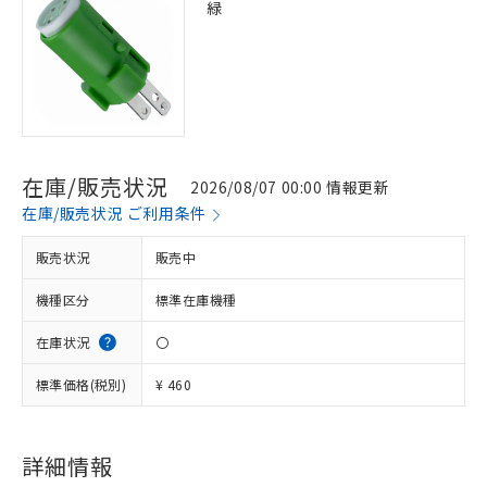
緑
在庫/販売状況
2026/08/07 00:00 情報更新
在庫/販売状況 ご利用条件
販売状況
販売中
機種区分
標準在庫機種
在庫状況
〇
標準価格(税別)
¥ 460
※1 対応状況
対応済み：EU RoHS指令（10物質）の
非含有に対応した製品が提供可能な商品で
詳細情報
す。