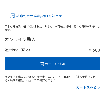
（DBP） 1000ppm以下、フタル酸ジイソブチル
イソブチル) : 1000ppm、 BBP(フタル酸ブチルベンジ
△
一定数には満たないが在庫あり
いよう必要な手段を講じます。
この製品の規格認証/適合状況ページへ
Pb
Hg
Cd
Cr(VI)
ムロン制御機器販売店・当社販売員に
(DIBP) 1000ppm以下
ル) : 1000ppm、
当社は貴社製品を、核兵器、ミサイ
その他の認証はこちらのページからご検索ください
但し、RoHS指令で産業用監視および制御機器に対する
DEHP(フタル酸ビス(2-エチルヘキシル)) : 1000ppm
ご相談ください。
適用除外項目は除く。
ル、化学兵器、生物兵器またはその他
－
在庫なし(最新の在庫状況につ
オムロン制御機器販売店や当社販売拠
フタル酸エステル類の４物質については閾値を超える意
該非判定見解書/項目別対比表
O
O
O
O
武器並びにこれらの製造装置等に一切
いては、お客様のお取引先、ま
図的な使用がないことを確認しています。
点は「
販売ネットワーク
」をご確認
※2 環境保護使用期限
使用いたしません。
たはお客様担当のオムロン制御
ください。
日本の外為法に基づく該非判定、およびEAR再輸出規制に関する見解が入手でき
当社は、貴社製品を第三者に販売する
機器販売店・当社販売員にご確
在庫状況および標準価格結果を当社の
ます。
※2 対応予定月
「ｅ」：有害物質（10物質）のすべてが基
場合は、上記1、2および3の内容を当
"対応済み"や非含有の記載がされた商品であっても、流通
認ください)
事前の承諾なく第三者に漏洩または開
準値以下であることを示します。
該第三者に通知します。また当社は、
在庫等で未対応品が混在する可能性があります。
オンライン購入
示しないようお願いします。
部品在庫の切り替え状況などにより、予定
「10」：通常の使用状況下において有害物
販売先および販売に係わる関係者が違
非含有品が必要な際は、弊社営業部門もしくは販売店へお
マイパーツ機能（部品リスト作成サー
空
受注生産機種、また在庫状況の
月が前後することがあります。
質が外部に漏えいし、環境に深刻な影響を
法に輸出するおそれがある場合は、取
問い合わせください。
ビス）をご利用いただくには、I-Web
¥ 500
販売価格（税込）
白
情報を公開していない機種
及ぼさない年数を意味します。
り引きをいたしません。
メンバーズにご登録されている必要が
「－」：未確認です。当社販売部門へお問
あります。
この製品のRoHS/REACH対応状況ページへ
い合わせください。
お客様が当ウェブサイト上で当社にご
カートに追加
※3 非含有証明書ダウンロード
登録された部品リストについて、当社
および当社の共同利用者が、当社の製
下記の非含有証明書をダウンロードするこ
オンライン購入における出荷予定日は、カートに追加～「ご購入手続き：価
品・サービスに関するお客様との取
格・納期の確認」画面にてご確認ください。
とができます。
合意する
キャンセル
引・商談に必要な範囲で利用すること
カートをみる
をご了承ください。
EU RoHS指令（10物質）の非含有証明書
※当社の共同利用者とは、
"個人情報
51物質の非含有証明書（当社基準）
の共同利用に関して"
の「1.共同利
※本証明書は発行日時点で非含有を証明す
用者の範囲」に記載されている法人を