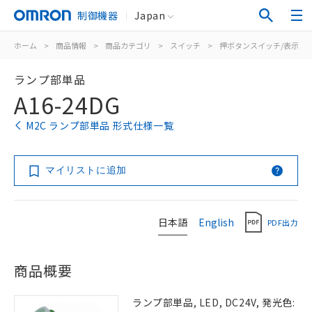
制御機器
Japan
ホーム
>
商品情報
>
商品カテゴリ
>
スイッチ
>
押ボタンスイッチ/表示灯
ランプ部単品
A16-24DG
M2C ランプ部単品 形式仕様一覧
マイリストに追加
日本語
English
PDF出力
商品概要
ランプ部単品, LED, DC24V, 発光色: