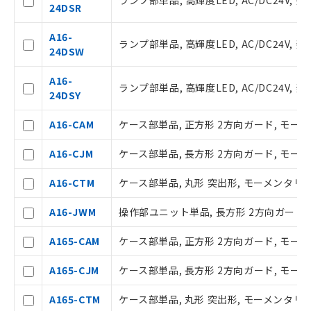
ランプ部単品, 高輝度LED, AC/DC24V, 発
24DSR
ご利用条件
A16-
ランプ部単品, 高輝度LED, AC/DC24V, 発
24DSW
以下の条件をお読みいただき、同意のうえ
ご利用ください。
A16-
ランプ部単品, 高輝度LED, AC/DC24V, 発
24DSY
本サービスは、当社制御機器事業取扱
商品の当社在庫状況および標準価格(税
A16-CAM
ケース部単品, 正方形 2方向ガード, モーメン
抜)を提供させていただくものです。
当社制御機器事業取扱商品の中には、
A16-CJM
ケース部単品, 長方形 2方向ガード, モーメン
本サービスの対象外となる商品もある
ことをご了承ください。
A16-CTM
ケース部単品, 丸形 突出形, モーメンタリ, I
在庫状況および標準価格照会結果は、
記載している更新日時点での社内デー
A16-JWM
操作部ユニット単品, 長方形 2方向ガード, 白
タに基づき作成されるものであり、閲
記
説明
覧された時点での実際の在庫および標
号
A165-CAM
ケース部単品, 正方形 2方向ガード, モーメン
準価格とは異なる場合があることをご
了承ください。
○
一定数以上の在庫あり
A165-CJM
ケース部単品, 長方形 2方向ガード, モーメン
正式な納期状況および標準価格はお客
様のお取引先、またはお客様担当のオ
A165-CTM
ケース部単品, 丸形 突出形, モーメンタリ, 
ムロン制御機器販売店・当社販売員に
△
一定数には満たないが在庫あり