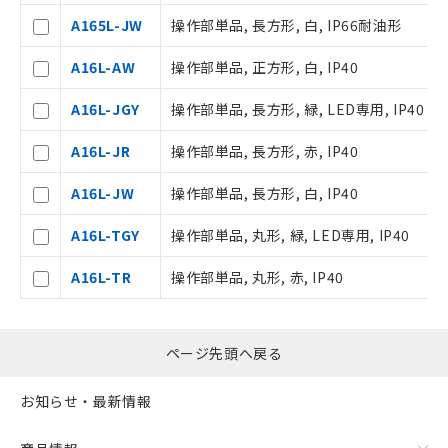
ご相談ください。
A165L-JW
操作部単品, 長方形, 白, IP66耐油形
オムロン制御機器販売店や当社販売拠
－
在庫なし(最新の在庫状況につ
点は「
販売ネットワーク
」をご確認
いては、お客様のお取引先、ま
A16L-AW
操作部単品, 正方形, 白, IP40
ください。
たはお客様担当のオムロン制御
在庫状況および標準価格結果を当社の
機器販売店・当社販売員にご確
A16L-JGY
操作部単品, 長方形, 緑, LED専用, IP40
事前の承諾なく第三者に漏洩または開
認ください)
示しないようお願いします。
A16L-JR
操作部単品, 長方形, 赤, IP40
マイパーツ機能（部品リスト作成サー
空
受注生産機種、また在庫状況の
ビス）をご利用いただくには、I-Web
白
情報を公開していない機種
A16L-JW
操作部単品, 長方形, 白, IP40
メンバーズにご登録されている必要が
あります。
A16L-TGY
操作部単品, 丸形, 緑, LED専用, IP40
お客様が当ウェブサイト上で当社にご
登録された部品リストについて、当社
A16L-TR
操作部単品, 丸形, 赤, IP40
および当社の共同利用者が、当社の製
品・サービスに関するお客様との取
引・商談に必要な範囲で利用すること
をご了承ください。
ページ先頭へ戻る
※当社の共同利用者とは、
"個人情報
の共同利用に関して"
の「1.共同利
お知らせ・最新情報
用者の範囲」に記載されている法人を
指します。