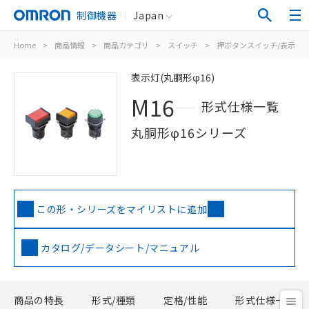
制御機器
Japan
Home
>
商品情報
>
商品カテゴリ
>
スイッチ
>
押ボタンスイッチ/表示灯
表示灯(丸胴形φ16)
M16
形式仕様一覧
丸胴形φ16シリーズ
この形・シリーズをマイリストに追加
カタログ/データシート/マニュアル
商品の特長
形式/種類
定格/性能
形式仕様一覧