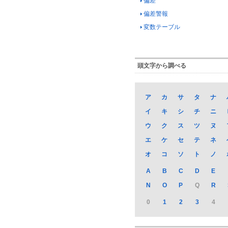
偏差
偏差警報
変数テーブル
頭文字から調べる
ア
カ
サ
タ
ナ
イ
キ
シ
チ
ニ
ウ
ク
ス
ツ
ヌ
エ
ケ
セ
テ
ネ
オ
コ
ソ
ト
ノ
A
B
C
D
E
N
O
P
Q
R
0
1
2
3
4