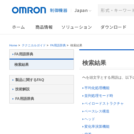
制御機器
Japan
ホーム
商品情報
ソリューション
ダウンロード
Home
>
テクニカルガイド
>
FA用語辞典
>
検索結果
FA用語辞典
検索結果
検索結果
ヘ
を頭文字とする用語は、以下
製品に関するFAQ
平均化処理機能
技術解説
並列処理モード時
FA用語辞典
ペイロードストラクチャ
ベースレス構造
ヘッド
変化率演算機能