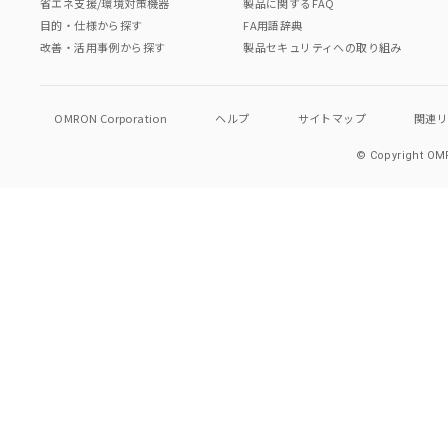
省エネ支援/環境対策機器
製品に関するFAQ
目的・仕様から探す
FA用語辞典
改善・活用事例から探す
製品セキュリティへの取り組み
OMRON Corporation
ヘルプ
サイトマップ
関連
© Copyright OMR