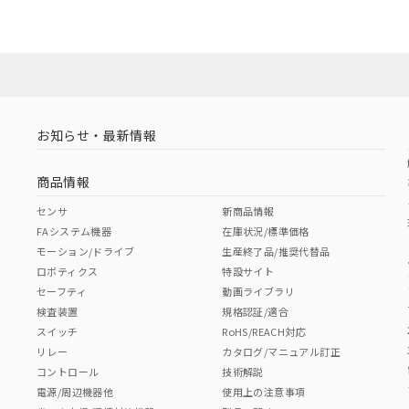
お知らせ・最新情報
商品情報
センサ
新商品情報
FAシステム機器
在庫状況/標準価格
モーション/ドライブ
生産終了品/推奨代替品
ロボティクス
特設サイト
セーフティ
動画ライブラリ
検査装置
規格認証/適合
スイッチ
RoHS/REACH対応
リレー
カタログ/マニュアル訂正
コントロール
技術解説
電源/周辺機器他
使用上の注意事項