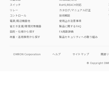
スイッチ
RoHS/REACH対応
リレー
カタログ/マニュアル訂正
コントロール
技術解説
電源/周辺機器他
使用上の注意事項
省エネ支援/環境対策機器
製品に関するFAQ
目的・仕様から探す
FA用語辞典
改善・活用事例から探す
製品セキュリティへの取り組み
OMRON Corporation
ヘルプ
サイトマップ
関連
© Copyright OMR