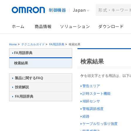
制御機器
Japan
ホーム
商品情報
ソリューション
ダウンロード
Home
>
テクニカルガイド
>
FA用語辞典
>
検索結果
FA用語辞典
検索結果
検索結果
ケ
を頭文字とする用語は、以下
製品に関するFAQ
警告エリア
技術解説
計時スタート機能
FA用語辞典
傾斜センサ
警報調節感度
経路
ケーブル引っ張り強度