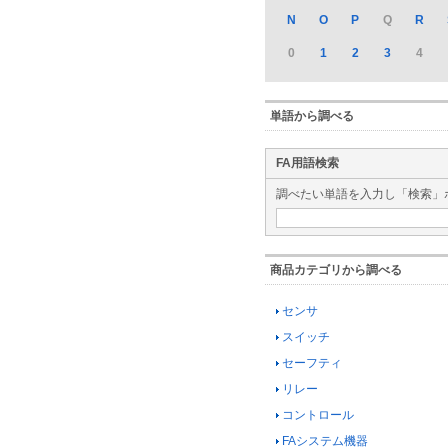
N
O
P
Q
R
0
1
2
3
4
単語から調べる
FA用語検索
調べたい単語を入力し「検索」
商品カテゴリから調べる
センサ
スイッチ
セーフティ
リレー
コントロール
FAシステム機器