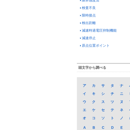
限界感度法
検査不良
限時接点
検出距離
減速時過電圧抑制機能
減速停止
原点位置ポイント
頭文字から調べる
ア
カ
サ
タ
ナ
イ
キ
シ
チ
ニ
ウ
ク
ス
ツ
ヌ
エ
ケ
セ
テ
ネ
オ
コ
ソ
ト
ノ
A
B
C
D
E