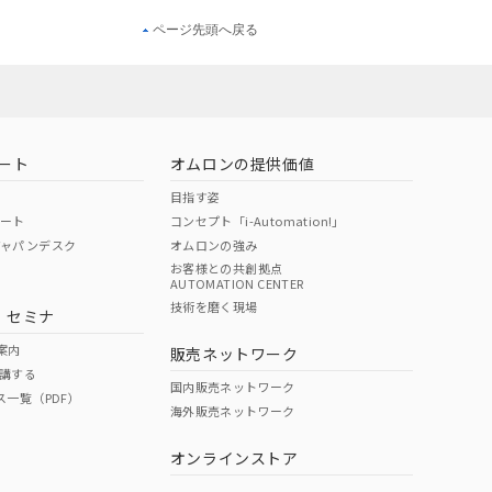
ページ先頭へ戻る
ート
オムロンの提供価値
目指す姿
ポート
コンセプト「i-Automation!」
ジャパンデスク
オムロンの強み
お客様との共創拠点
AUTOMATION CENTER
技術を磨く現場
・セミナ
案内
販売ネットワーク
講する
国内販売ネットワーク
ス一覧（PDF）
海外販売ネットワーク
オンラインストア