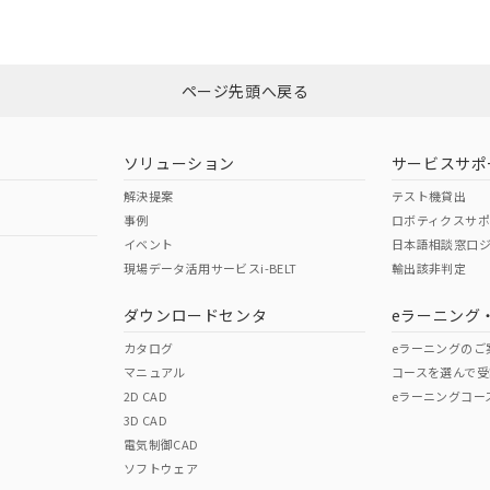
ページ先頭へ戻る
ソリューション
サービスサポ
解決提案
テスト機貸出
事例
ロボティクスサ
イベント
日本語相談窓口
現場データ活用サービスi-BELT
輸出該非判定
ダウンロードセンタ
eラーニング
カタログ
eラーニングのご
マニュアル
コースを選んで受
2D CAD
eラーニングコー
3D CAD
電気制御CAD
ソフトウェア