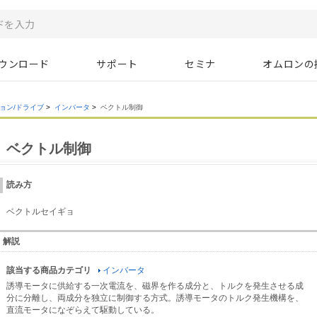
ウンロード
サポート
セミナ
オムロンの
ョン/ドライブ
>
インバータ
>
ベクトル制御
ベクトル制御
読み方
ベクトルセイギョ
解説
該当する商品カテゴリ
インバータ
誘導モータに供給する一次電流を、磁界を作る成分と、トルクを発生させる成
分に分離し、両成分を独立に制御する方式。誘導モータのトルク発生機構を、
直流モータになぞらえて駆動している。