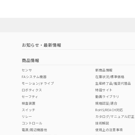
お知らせ・最新情報
商品情報
センサ
新商品情報
FAシステム機器
在庫状況/標準価格
モーション/ドライブ
生産終了品/推奨代替品
ロボティクス
特設サイト
セーフティ
動画ライブラリ
検査装置
規格認証/適合
スイッチ
RoHS/REACH対応
リレー
カタログ/マニュアル訂正
コントロール
技術解説
電源/周辺機器他
使用上の注意事項