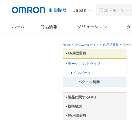
制御機器
Japan
ホーム
商品情報
ソリューション
ダ
Home
>
テクニカルガイド
>
FA用語辞典
>
モーシ
FA用語辞典
モーション/ドライブ
インバータ
ベクトル制御
製品に関するFAQ
技術解説
FA用語辞典