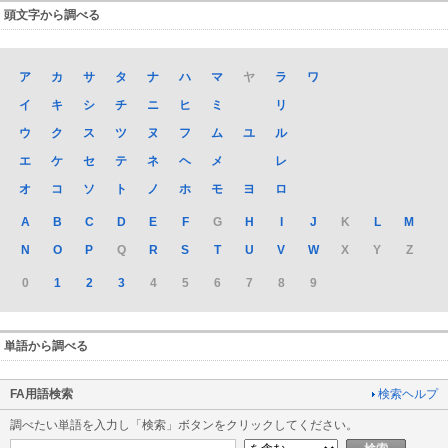
頭文字から調べる
ア
カ
サ
タ
ナ
ハ
マ
ヤ
ラ
ワ
イ
キ
シ
チ
ニ
ヒ
ミ
リ
ウ
ク
ス
ツ
ヌ
フ
ム
ユ
ル
エ
ケ
セ
テ
ネ
ヘ
メ
レ
オ
コ
ソ
ト
ノ
ホ
モ
ヨ
ロ
A
B
C
D
E
F
G
H
I
J
K
L
M
N
O
P
Q
R
S
T
U
V
W
X
Y
Z
0
1
2
3
4
5
6
7
8
9
単語から調べる
FA用語検索
検索ヘルプ
調べたい単語を入力し「検索」ボタンをクリックしてください。