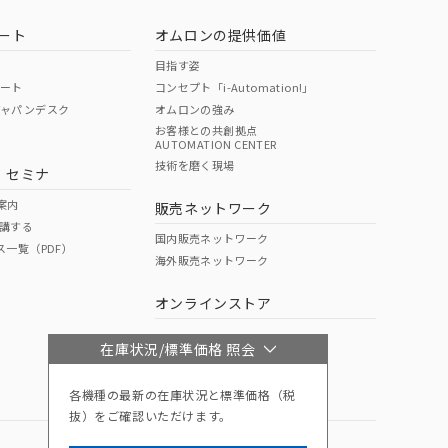
ート
オムロンの提供価値
目指す姿
ポート
コンセプト「i-Automation!」
ジャパンデスク
オムロンの強み
お客様との共創拠点
AUTOMATION CENTER
技術を磨く現場
・セミナ
案内
販売ネットワーク
講する
国内販売ネットワーク
ス一覧（PDF）
海外販売ネットワーク
オンラインストア
在庫状況/標準価格 照会
各機種の最新の在庫状況と標準価格（税
抜）をご確認いただけます。