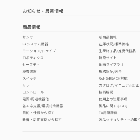
お知らせ・最新情報
商品情報
センサ
新商品情報
FAシステム機器
在庫状況/標準価格
モーション/ドライブ
生産終了品/推奨代替品
ロボティクス
特設サイト
セーフティ
動画ライブラリ
検査装置
規格認証/適合
スイッチ
RoHS/REACH対応
リレー
カタログ/マニュアル訂正
コントロール
技術解説
電源/周辺機器他
使用上の注意事項
省エネ支援/環境対策機器
製品に関するFAQ
目的・仕様から探す
FA用語辞典
改善・活用事例から探す
製品セキュリティへの取