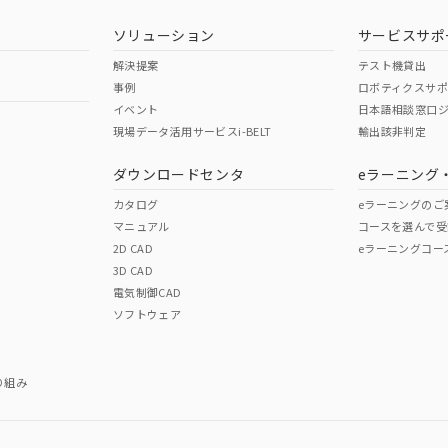
ソリューション
サービスサポ
解決提案
テスト機貸出
事例
ロボティクスサ
イベント
日本語相談窓口
現場データ活用サービスi-BELT
輸出該非判定
ダウンロードセンタ
eラーニング
カタログ
eラーニングのご
マニュアル
コースを選んで受
2D CAD
eラーニングコー
3D CAD
電気制御CAD
ソフトウェア
り組み