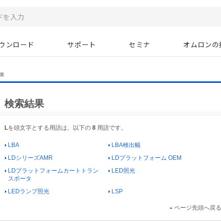
ウンロード
サポート
セミナ
オムロンの
果
検索結果
L
を頭文字とする用語は、以下の
8
用語です。
LBA
LBA検出幅
LDシリーズAMR
LDプラットフォーム OEM
LDプラットフォームカートトラン
LED照光
スポータ
LEDランプ照光
LSP
ページ先頭へ戻