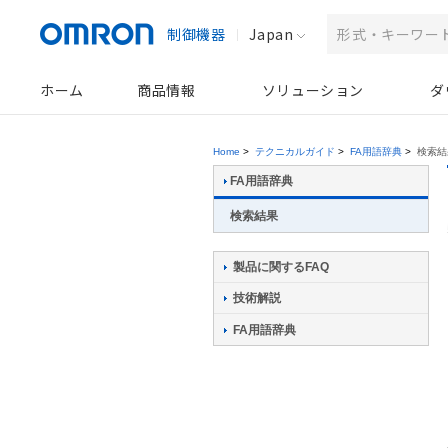
制御機器
Japan
ホーム
商品情報
ソリューション
ダ
Home
>
テクニカルガイド
>
FA用語辞典
>
検索結
FA用語辞典
検索結果
製品に関するFAQ
技術解説
FA用語辞典