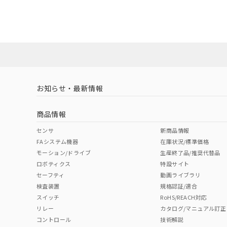
お知らせ・最新情報
商品情報
センサ
新商品情報
FAシステム機器
在庫状況/標準価格
モーション/ドライブ
生産終了品/推奨代替品
ロボティクス
特設サイト
セーフティ
動画ライブラリ
検査装置
規格認証/適合
スイッチ
RoHS/REACH対応
リレー
カタログ/マニュアル訂正
コントロール
技術解説