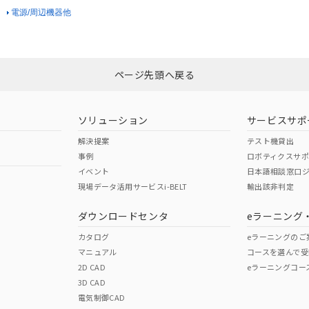
電源/周辺機器他
ページ先頭へ戻る
ソリューション
サービスサポ
解決提案
テスト機貸出
事例
ロボティクスサ
イベント
日本語相談窓口
現場データ活用サービスi-BELT
輸出該非判定
ダウンロードセンタ
eラーニング
カタログ
eラーニングのご
マニュアル
コースを選んで受
2D CAD
eラーニングコー
3D CAD
電気制御CAD