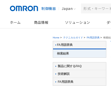
制御機器
Japan
ホーム
商品情報
ソリューション
ダ
Home
>
テクニカルガイド
>
FA用語辞典
>
検索結
FA用語辞典
検索結果
製品に関するFAQ
技術解説
FA用語辞典