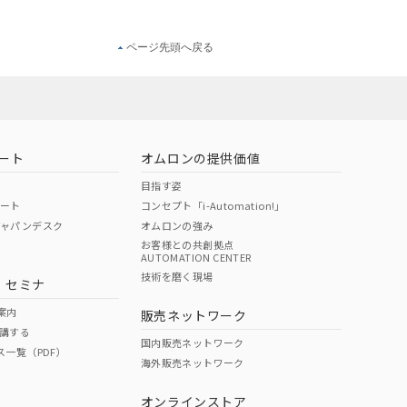
ページ先頭へ戻る
ート
オムロンの提供価値
目指す姿
ポート
コンセプト「i-Automation!」
ジャパンデスク
オムロンの強み
お客様との共創拠点
AUTOMATION CENTER
技術を磨く現場
・セミナ
案内
販売ネットワーク
講する
国内販売ネットワーク
ス一覧（PDF）
海外販売ネットワーク
オンラインストア