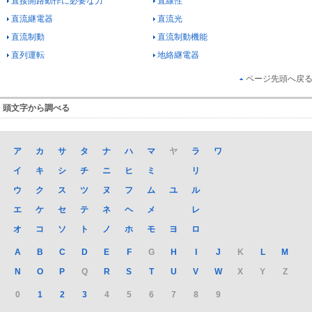
直接開路動作に必要な力
直線性
直流継電器
直流光
直流制動
直流制動機能
直列運転
地絡継電器
ページ先頭へ戻
頭文字から調べる
ア
カ
サ
タ
ナ
ハ
マ
ヤ
ラ
ワ
イ
キ
シ
チ
ニ
ヒ
ミ
リ
ウ
ク
ス
ツ
ヌ
フ
ム
ユ
ル
エ
ケ
セ
テ
ネ
ヘ
メ
レ
オ
コ
ソ
ト
ノ
ホ
モ
ヨ
ロ
A
B
C
D
E
F
G
H
I
J
K
L
M
N
O
P
Q
R
S
T
U
V
W
X
Y
Z
0
1
2
3
4
5
6
7
8
9