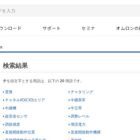
ウンロード
サポート
セミナ
オムロンの
果
検索結果
チ
を頭文字とする用語は、以下の
20
用語です。
置換
チャタリング
チャネルI/O(CIO)エリア
中継異常
中継機
中立帯
超音波センサ
調整レベル
調節感度
潮流電力
直接開路動作位置
直接開路動作機構