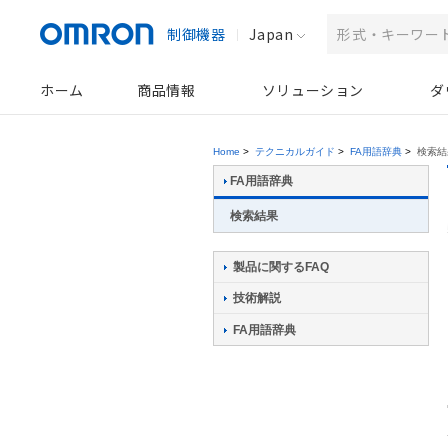
制御機器
Japan
ホーム
商品情報
ソリューション
ダ
Home
>
テクニカルガイド
>
FA用語辞典
>
検索結
FA用語辞典
検索結果
製品に関するFAQ
技術解説
FA用語辞典