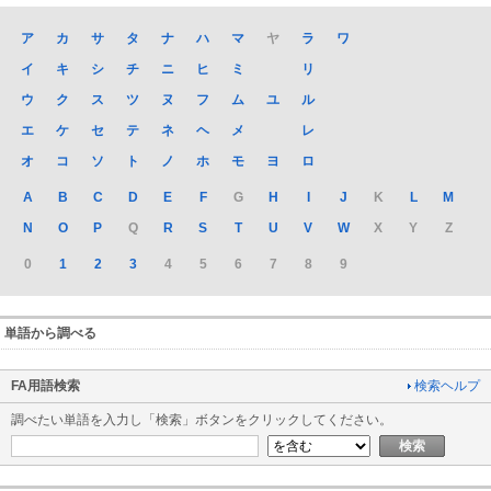
ア
カ
サ
タ
ナ
ハ
マ
ヤ
ラ
ワ
イ
キ
シ
チ
ニ
ヒ
ミ
リ
ウ
ク
ス
ツ
ヌ
フ
ム
ユ
ル
エ
ケ
セ
テ
ネ
ヘ
メ
レ
オ
コ
ソ
ト
ノ
ホ
モ
ヨ
ロ
A
B
C
D
E
F
G
H
I
J
K
L
M
N
O
P
Q
R
S
T
U
V
W
X
Y
Z
0
1
2
3
4
5
6
7
8
9
単語から調べる
FA用語検索
検索ヘルプ
調べたい単語を入力し「検索」ボタンをクリックしてください。