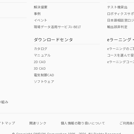
解決提案
テスト機貸出
事例
ロボティクスサ
イベント
日本語相談窓口
現場データ活用サービスi-BELT
輸出該非判定
ダウンロードセンタ
eラーニング
カタログ
eラーニングのご
マニュアル
コースを選んで受
2D CAD
eラーニングコー
3D CAD
電気制御CAD
ソフトウェア
り組み
イトマップ
関連リンク
個人情報の
取り扱いについて
ご利用条