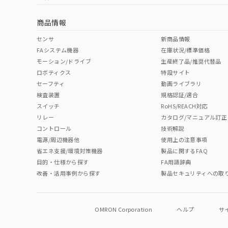
商品情報
センサ
新商品情報
FAシステム機器
在庫状況/標準価格
モーション/ドライブ
生産終了品/推奨代替品
ロボティクス
特設サイト
セーフティ
動画ライブラリ
検査装置
規格認証/適合
スイッチ
RoHS/REACH対応
リレー
カタログ/マニュアル訂正
コントロール
技術解説
電源/周辺機器他
使用上の注意事項
省エネ支援/環境対策機器
製品に関するFAQ
目的・仕様から探す
FA用語辞典
改善・活用事例から探す
製品セキュリティへの取
OMRON Corporation
ヘルプ
サ