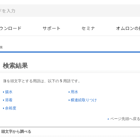
ウンロード
サポート
セミナ
オムロンの
果
検索結果
ヨ
を頭文字とする用語は、以下の
5
用語です。
揚水
用水
溶着
横連続取りつけ
余裕度
ページ先頭へ戻
頭文字から調べる