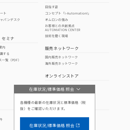
目指す姿
ポート
コンセプト「i-Automation!」
ジャパンデスク
オムロンの強み
お客様との共創拠点
AUTOMATION CENTER
技術を磨く現場
・セミナ
案内
販売ネットワーク
講する
国内販売ネットワーク
ス一覧（PDF）
海外販売ネットワーク
オンラインストア
在庫状況/標準価格 照会
各機種の最新の在庫状況と標準価格（税
抜）をご確認いただけます。
件
商品のご承諾事項
Facebook
在庫状況/標準価格 照会