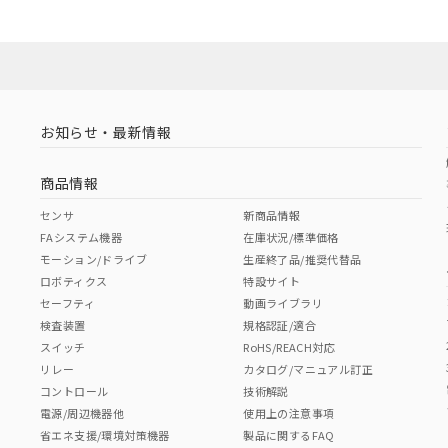
お知らせ・最新情報
商品情報
センサ
新商品情報
FAシステム機器
在庫状況/標準価格
モーション/ドライブ
生産終了品/推奨代替品
ロボティクス
特設サイト
セーフティ
動画ライブラリ
検査装置
規格認証/適合
スイッチ
RoHS/REACH対応
リレー
カタログ/マニュアル訂正
コントロール
技術解説
電源/周辺機器他
使用上の注意事項
省エネ支援/環境対策機器
製品に関するFAQ