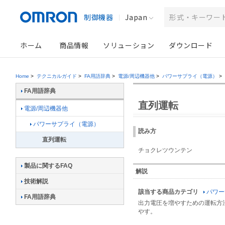
制御機器
Japan
ホーム
商品情報
ソリューション
ダウンロード
Home
>
テクニカルガイド
>
FA用語辞典
>
電源/周辺機器他
>
パワーサプライ（電源）
>
FA用語辞典
直列運転
電源/周辺機器他
パワーサプライ（電源）
読み方
直列運転
チョクレツウンテン
製品に関するFAQ
解説
技術解説
該当する商品カテゴリ
パワー
FA用語辞典
出力電圧を増やすための運転方
やす。