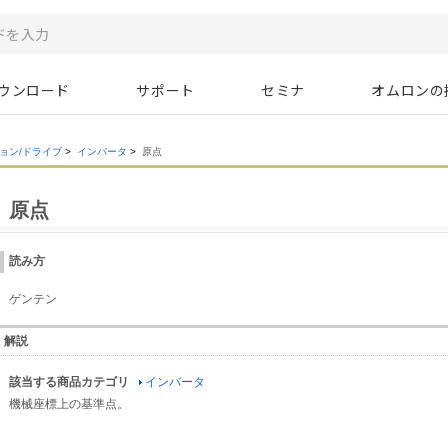
ウンロード
サポート
セミナ
オムロンの
ョン/ドライブ
>
インバータ
>
原点
原点
読み方
ゲンテン
解説
該当する商品カテゴリ
インバータ
機械座標上の基準点。