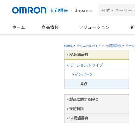
制御機器
Japan
ホーム
商品情報
ソリューション
ダ
Home
>
テクニカルガイド
>
FA用語辞典
>
モーシ
FA用語辞典
モーション/ドライブ
インバータ
原点
製品に関するFAQ
技術解説
FA用語辞典