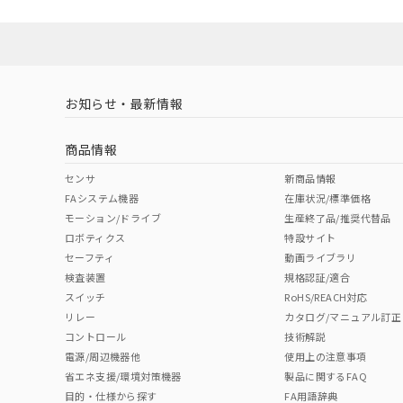
お知らせ・最新情報
商品情報
センサ
新商品情報
FAシステム機器
在庫状況/標準価格
モーション/ドライブ
生産終了品/推奨代替品
ロボティクス
特設サイト
セーフティ
動画ライブラリ
検査装置
規格認証/適合
スイッチ
RoHS/REACH対応
リレー
カタログ/マニュアル訂正
コントロール
技術解説
電源/周辺機器他
使用上の注意事項
省エネ支援/環境対策機器
製品に関するFAQ
目的・仕様から探す
FA用語辞典