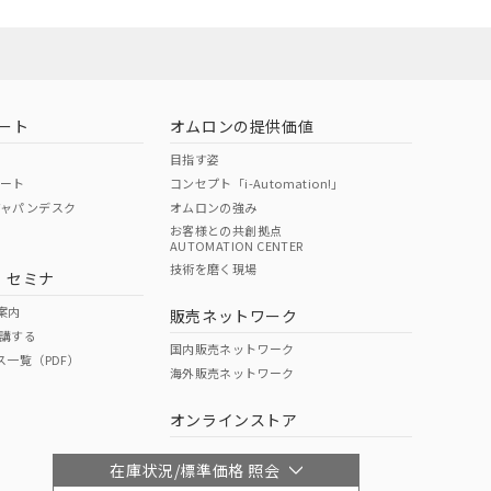
ート
オムロンの提供価値
目指す姿
ポート
コンセプト「i-Automation!」
ジャパンデスク
オムロンの強み
お客様との共創拠点
AUTOMATION CENTER
技術を磨く現場
・セミナ
案内
販売ネットワーク
講する
国内販売ネットワーク
ス一覧（PDF）
海外販売ネットワーク
オンラインストア
在庫状況/標準価格 照会