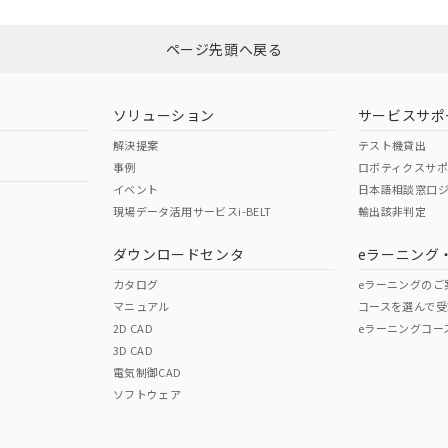
ページ先頭へ戻る
ソリューション
サービスサポ
解決提案
テスト機貸出
事例
ロボティクスサ
イベント
日本語相談窓口
現場データ活用サービスi-BELT
輸出該非判定
ダウンロードセンタ
eラーニング
カタログ
eラーニングのご
マニュアル
コースを選んで受
2D CAD
eラーニングコー
3D CAD
電気制御CAD
ソフトウェア