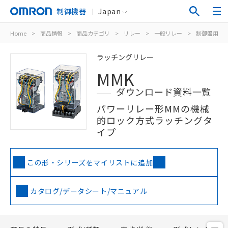
制御機器
Japan
Home
>
商品情報
>
商品カテゴリ
>
リレー
>
一般リレー
>
制御盤用
>
ラッチングリレー
MMK
ダウンロード資料一覧
パワーリレー形MMの機械
的ロック方式ラッチングタ
イプ
この形・シリーズをマイリストに追加
カタログ/データシート/マニュアル