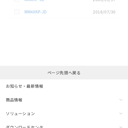
この資料を選択
MM4XKP-JD
2018/07/30
選択したファイルを一
0
ページ先頭へ戻る
括ダウンロード
選択可能容量：
0.0
MB /
100
MB
お知らせ・最新情報
リセット
商品情報
ソリューション
ダウンロードセンタ