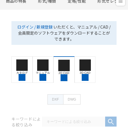
商品の特長
形式/種類
定格/性能
形式セレクタ
ログイン / 新規登録
いただくと、マニュアル / CAD /
会員限定のソフトウェアをダウンロードすることが
できます。
カタログ
マニュアル
3D CAD
2D CAD
DXF
DWG
キーワードによ
る絞り込み